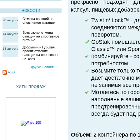
прекрасно подходят дл
капсул, пищевых добавок,
НОВОСТИ
Отмена санкций на
Twist n‘ Lock™ - 
20 августа
спортивное питание
соединяются межд
Возможная отмена
поворотом.
14 августа
санкций на спортивное
питание
GoStak помещается
Добрынин и Гурцкая
Classic™ или Spor
13 августа
просят отменить
санкции на спортивное
Комбинируйте - с
питание
потребностям.
другие новости
Возьмите только т
RSS
дает достаточно 
не занимая все п
ХИТЫ ПРОДАЖ
Мотаетесь по горо
наполненые вашим
предтренировочны
всегда будет под 
Объем:
2 контейнера по 