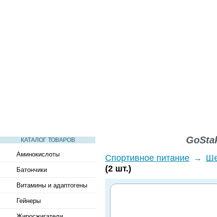
СТАТЬИ
ВИДЕО
СЛОВАРЬ
ВОПРОСЫ-ОТВЕТЫ
GoStak
КАТАЛОГ ТОВАРОВ
Аминокислоты
Спортивное питание
→
Ше
(2 шт.)
Батончики
Витамины и адаптогены
Гейнеры
Жиросжигатели