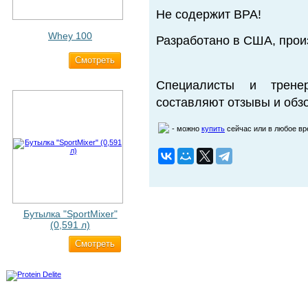
Не содержит BPA!
Whey 100
Разработано в США, прои
Cмотреть
3 200 ₽
Специалисты и трене
составляют отзывы и обзо
- можно
купить
сейчас или в любое в
Бутылка "SportMixer"
(0,591 л)
Cмотреть
663 ₽