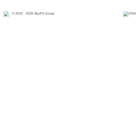
© 2010 - 2026 SkyFit Group
Официальное уведомление
Связаться с владельцем