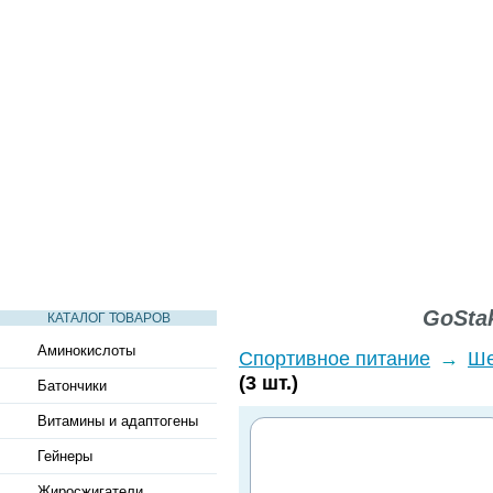
СТАТЬИ
ВИДЕО
СЛОВАРЬ
ВОПРОСЫ-ОТВЕТЫ
GoStak
КАТАЛОГ ТОВАРОВ
Аминокислоты
Спортивное питание
→
Ше
(3 шт.)
Батончики
Витамины и адаптогены
Гейнеры
Жиросжигатели