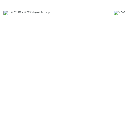
© 2010 - 2026 SkyFit Group
Официальное уведомление
Связаться с владельцем