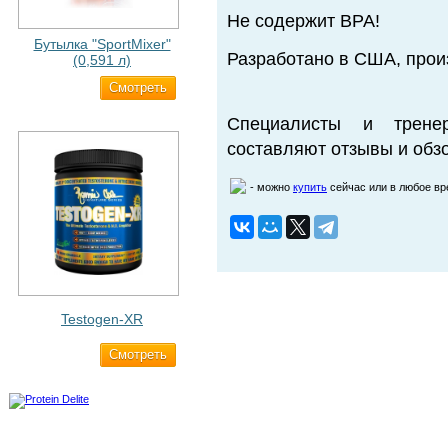
Не содержит BPA!
Бутылка "SportMixer"
Разработано в США, прои
(0,591 л)
Cмотреть
663 ₽
Специалисты и трене
составляют отзывы и обзо
- можно
купить
сейчас или в любое в
Testogen-XR
Cмотреть
2 750 ₽