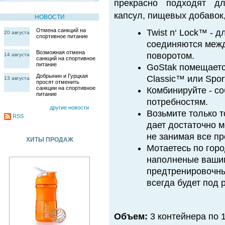
прекрасно подходят дл
капсул, пищевых добавок,
НОВОСТИ
Отмена санкций на
Twist n‘ Lock™ - 
20 августа
спортивное питание
соединяются межд
Возможная отмена
поворотом.
14 августа
санкций на спортивное
питание
GoStak помещается
Добрынин и Гурцкая
Classic™ или Spor
13 августа
просят отменить
санкции на спортивное
Комбинируйте - с
питание
потребностям.
другие новости
Возьмите только т
RSS
дает достаточно 
не занимая все п
ХИТЫ ПРОДАЖ
Мотаетесь по горо
наполненые вашим
предтренировочны
всегда будет под 
Объем:
3 контейнера по 