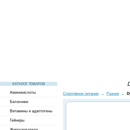
СТАТЬИ
ВИДЕО
СЛОВАРЬ
ВОПРОСЫ-ОТВЕТЫ
КАТАЛОГ ТОВАРОВ
Аминокислоты
Спортивное питание
→
Разное
→
D
Батончики
Витамины и адаптогены
Гейнеры
Жиросжигатели