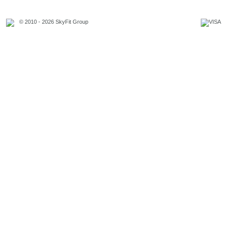
© 2010 - 2026 SkyFit Group
Официальное уведомление
Связаться с владельцем