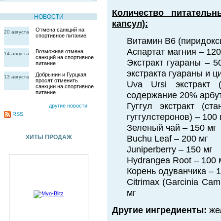
Количество питатель
НОВОСТИ
капсул):
Отмена санкций на
20 августа
спортивное питание
Витамин В6 (пиридокси
Аспартат магния – 120 
Возможная отмена
14 августа
санкций на спортивное
Экстракт гуараны – 50
питание
экстракта гуараны и ц
Добрынин и Гурцкая
13 августа
просят отменить
Uva Ursi экстракт 
санкции на спортивное
питание
содержание 20% арбут
Гуггул экстракт (с
другие новости
RSS
гуггулстеронов) – 100 
Зеленый чай – 150 мг
ХИТЫ ПРОДАЖ
Buchu Leaf – 200 мг
Juniperberry – 150 мг
Hydrangea Root – 100 
Корень одуванчика – 1
Citrimax (Garcinia Ca
мг
Другие ингредиенты:
жел