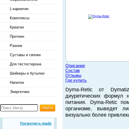
L-карнитин
Комплексы
Креатин
Протеин
Разное
Суставы и связки
Для тестостерона
Описание
Состав
Шейкеры и бутылки
Отзывы
Где купить
Напитки
Dyma-Retic от Dyma
Энергетики
диуретических формул 
питания. Dyma-Retic п
Найти
организме, выведет л
визуально более привлек
Посмотреть прайс