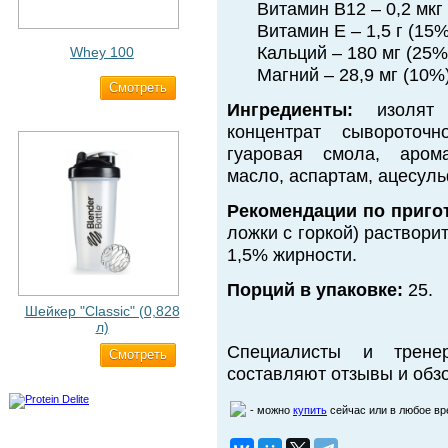
Витамин В12 – 0,2 мкг
Витамин Е – 1,5 г (15%
Кальций – 180 мг (25%
Whey 100
Магний – 28,9 мг (10%
Cмотреть
3 200 ₽
Ингредиенты:
изолят с
концентрат сывороточн
гуаровая смола, арома
масло, аспартам, ацесул
Рекомендации по приго
ложки с горкой) раствори
1,5% жирности.
Порций в упаковке:
25.
Шейкер "Classic" (0,828
л)
Специалисты и трене
Cмотреть
500 ₽
составляют отзывы и обзо
- можно
купить
сейчас или в любое в