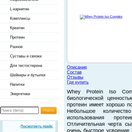
L-карнитин
Комплексы
Креатин
Протеин
Разное
Суставы и связки
Для тестостерона
Описание
Состав
Шейкеры и бутылки
Отзывы
Где купить
Напитки
Whey Protein Iso Co
Энергетики
биологической ценност
протеин имеет хорошо п
Найти
Небольшое количеств
использования проте
Отличительная черта сы
Посмотреть прайс
очень быстрое усвоение 