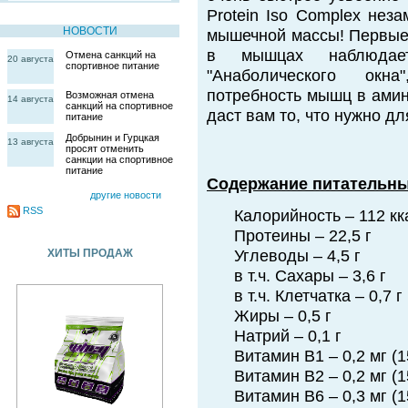
Protein Iso Complex нез
НОВОСТИ
мышечной массы! Первые 
в мышцах наблюдает
Отмена санкций на
20 августа
спортивное питание
"Анаболического окн
потребность мышц в амин
Возможная отмена
14 августа
санкций на спортивное
даст вам то, что нужно д
питание
Добрынин и Гурцкая
13 августа
просят отменить
санкции на спортивное
питание
Содержание питательных
другие новости
RSS
Калорийность – 112 кк
Протеины – 22,5 г
ХИТЫ ПРОДАЖ
Углеводы – 4,5 г
в т.ч. Сахары – 3,6 г
в т.ч. Клетчатка – 0,7 г
Жиры – 0,5 г
Натрий – 0,1 г
Витамин В1 – 0,2 мг 
Витамин В2 – 0,2 мг (
Витамин В6 – 0,3 мг (