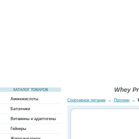
СТАТЬИ
ВИДЕО
СЛОВАРЬ
ВОПРОСЫ-ОТВЕТЫ
Whey Pr
КАТАЛОГ ТОВАРОВ
Аминокислоты
Спортивное питание
→
Протеин
→
Батончики
Витамины и адаптогены
Гейнеры
Жиросжигатели