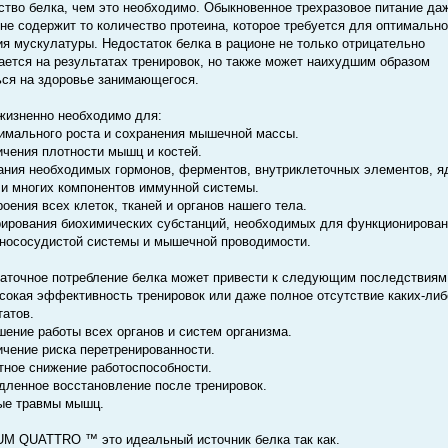
ство белка, чем это необходимо. Обыкновенное трехразовое питание да
 не содержит то количество протеина, которое требуется для оптимально
ия мускулатуры. Недостаток белка в рационе не только отрицательно
ается на результатах тренировок, но также может наихудшим образом
ься на здоровье занимающегося.
жизненно необходимо для:
имального роста и сохранения мышечной массы.
ичения плотности мышц и костей.
ания необходимых гормонов, ферментов, внутриклеточных элементов, я
 и многих компонентов иммунной системы.
роения всех клеток, тканей и органов нашего тела.
рирования биохимических субстанций, необходимых для функционирова
нососудистой системы и мышечной проводимости.
аточное потребление белка может привести к следующим последствиям
сокая эффективность тренировок или даже полное отсутствие каких-либ
татов.
шение работы всех органов и систем организма.
ичение риска перетренированности.
тное снижение работоспособности.
дленное восстановление после тренировок.
ые травмы мышц.
 QUATTRO ™ это идеальный источник белка так как.