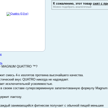
К сожалению, этот товар
снят с пр
Можно подобрать аналогичный
ие
ть
у MAGNUM QUATTRO ™?
жит смесь 4-х изолятов протеина высочайшего качества.
стический вкус QUATRO никогда не надоедает.
ает исключительной усвояемостью.
 в своем составе суперсовременную запатентованную формулу Magnum 
держит лактозу.
каждый занимающийся фитнесом получает с обычной пищей меньшее