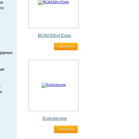
же
го
BCAA Ethyl Ester
Cмотреть
960 ₽
дерных
ния
:
о
Ecdysterone
Cмотреть
493 ₽