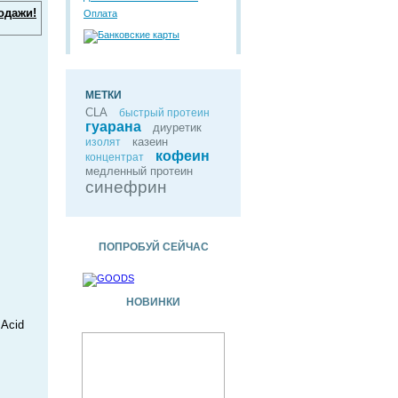
одажи!
Оплата
МЕТКИ
CLA
быстрый протеин
гуарана
диуретик
казеин
изолят
кофеин
концентрат
медленный протеин
синефрин
ПОПРОБУЙ СЕЙЧАС
НОВИНКИ
Acid