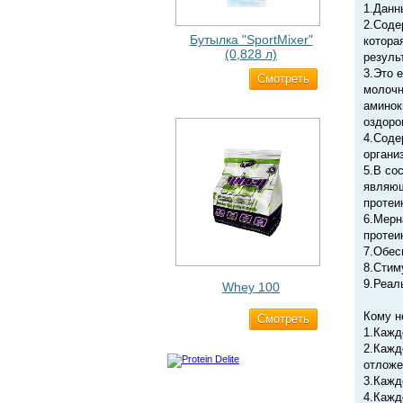
1.Данн
2.Соде
Бутылка "SportMixer"
котора
(0,828 л)
резуль
3.Это 
Cмотреть
829 ₽
молочн
аминок
оздоро
4.Соде
органи
5.В со
являющ
протеи
6.Мерн
протеи
7.Обес
8.Стим
9.Реал
Whey 100
Кому 
Cмотреть
3 200 ₽
1.Кажд
2.Кажд
отложе
3.Кажд
4.Кажд