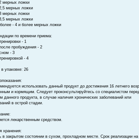
- 2 мерных ложки
 2,5 мерных ложки
- 3 мерных ложки
 3,5 мерных ложки
и более - 4 и более мерных ложки
ндации по времени приема:
тренировки - 1
после пробуждения - 2
сном - 3
тренировкой - 4
 в упаковке: 26
опоказания:
омендуется использовать данный продукт до достижения 16 летнего возр
нным и кормящим. Следует проконсультируйтесь со специалистом пере
м данного продукта, в случае наличия хронических заболеваний или
ваний в острой стадии.
ание:
яется лекарственным средством.
я хранения:
ь в закрытом состоянии в сухом, прохладном месте. Срок реализации на