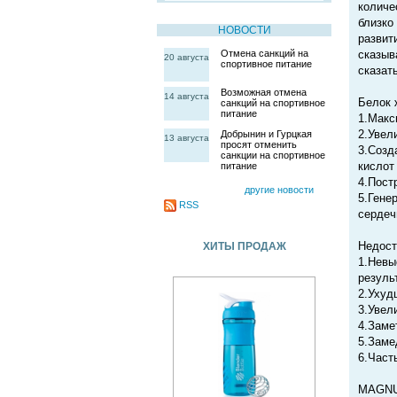
количе
близко
НОВОСТИ
развит
Отмена санкций на
сказыв
20 августа
спортивное питание
сказат
Возможная отмена
14 августа
Белок 
санкций на спортивное
питание
1.Макс
2.Увел
Добрынин и Гурцкая
13 августа
просят отменить
3.Созд
санкции на спортивное
кислот
питание
4.Пост
другие новости
5.Гене
RSS
сердеч
Недост
ХИТЫ ПРОДАЖ
1.Невы
резуль
2.Ухуд
3.Увел
4.Заме
5.Заме
6.Част
MAGNUM