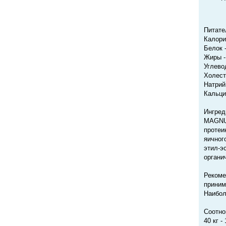
Питате
Калори
Белок -
Жиры -
Углевод
Холест
Натрий 
Кальци
Ингред
MAGNUM
протеи
яичног
этил-э
органи
Рекоме
приним
Наибол
Соотно
40 кг -