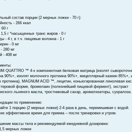
льный состав порции (2 мерных ложки - 70 г):
йность - 266 ккал
 60 г
 1,5 г *насыщенных транс жиров - 0 г
ы - 4 г, в т.ч. пищевые волокна - 1 г
ерин - 0 мг
- 280 мг
й - 408 мг
иенты:
 QUATTRO ™ 4-х компонентная белковая матрица (изолят сывороточн
на 90%+, изолят молочного протеина 90%+, мицеллярный казеин 85%+, 
о протеина), MAGNUM ACID ™, лецитин, коньюгированная линолевая кис
стеровой форме, бромелаин (полезнейший пищевой фермент), экстракт
ческого льняного масла, тростниковый сахар, ароматизаторы, сукралоза.
ндации по применению:
айте 1 порцию (2 мерных ложки) 2-4 раза в день, перемешивая с водой.
ее эффективное время для приема – после тренировки и утром.
шение массы тела и рекомендуемой ежедневной дозировки:
 1,5 мерных ложки