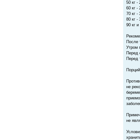
50 кг 
60 кг -
70 кг 
80 кг -
90 кг 
Рекоме
После 
Утром 
Перед 
Перед 
Порций
Против
не рек
береме
приемо
заболе
Примеч
не явл
Услови
хранит