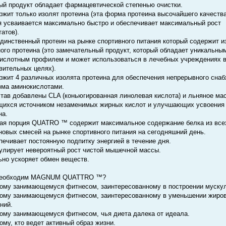
ый продукт обладает фармацевтической степенью очистки.
ржит только изолят протеина (эта форма протеина высочайшего качества
я усваивается максимально быстро и обеспечивает максимальный рост
татов).
единственный протеин на рынке спортивного питания который содержит и
ого протеина (это замечательный продукт, который обладает уникальны
ислотным профилем и может использоваться в лечебных учреждениях 
вительных целях).
ржит 4 различных изолята протеина для обеспечения непрерывного сна
зма аминокислотами.
став добавлены CLA (коньюгированная линолевая кислота) и льняное ма
ихся источником незаменимых жирных кислот и улучшающих усвоения
на.
ая порция QUATRO ™ содержит максимальное содержание белка из все
новых смесей на рынке спортивного питания на сегодняшний день.
печивает постоянную подпитку энергией в течение дня.
улирует невероятный рост чистой мышечной массы.
ьно ускоряет обмен веществ.
необходим MAGNUM QUATTRO ™?
ому занимающемуся фитнесом, заинтересованному в построении муску
ому занимающемуся фитнесом, заинтересованному в уменьшении жиро
ний.
ому занимающемуся фитнесом, чья диета далека от идеала.
ому, кто ведет активный образ жизни.