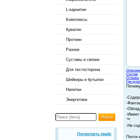
L-карнитин
Комплексы
Креатин
Протеин
Разное
Суставы и связки
Для тестостерона
Описан
Состав
Отзывы
Шейкеры и бутылки
Где купи
Почем
Напитки
-Содер
Энергетики
-Фанта
-Облад
-Имеет
Найти
™.
-Не со
Посмотреть прайс
Почти 