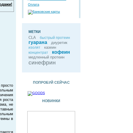
одажи!
Оплата
МЕТКИ
CLA
быстрый протеин
гуарана
диуретик
казеин
изолят
кофеин
концентрат
медленный протеин
синефрин
ПОПРОБУЙ СЕЙЧАС
 просто
ельным
личения
я роста
НОВИНКИ
зма, не
ставные
тельным
теины в
итаются