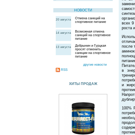
замен
самост
НОВОСТИ
синтез
органи
Отмена санкций на
20 августа
спортивное питание
всех 9
роста 
Возможная отмена
14 августа
санкций на спортивное
Испол
питание
отлича
Добрынин и Гурцкая
после 
13 августа
просят отменить
амино
санкции на спортивное
полноц
питание
питани
другие новости
Питате
RSS
в эне
тренир
потреб
ХИТЫ ПРОДАЖ
и жиро
проте
Напрот
дублир
100% P
потреб
необх
продол
содер
протеи