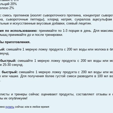
альций 20%
елезо 2%
:
смесь протеинов (изолят сывороточного протеина, концентрат сыворо
на, сывороточные пептиды), хлорид натрия, сукралоза ацесульфам
льные и искусственные вкусовые добавки, соевый лецитин.
ния по использованию:
принимайте по 1-3 порции в день. Для максим
мышц принимайте до и после тренировки.
бы приготовления.
ый:
смешайте 1 мерную ложку продукта с 200 мл воды или молока в б
секунд.
 быстрый:
смешайте 1 мерную ложку продукта с 200 мл воды или м
е 25-30 секунд.
 быстрый:
смешайте 1 мерную ложку продукта с 200 мл воды или м
е или чашке. Для получения более густой смеси разводите в 100 мл в
.
листы и тренеры сейчас оценивают продукты, составляют отзывы и 
мы их опубликуем!
ожно
купить
сейчас или в любое время