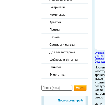
L-карнитин
Комплексы
Креатин
Протеин
Разное
Суставы и связки
Для тестостерона
Описан
Состав
Отзывы
Шейкеры и бутылки
Где купи
Напитки
Протеи
необх
Энергетики
тренир
мышечн
и разв
поступ
Найти
части,
матери
целом,
Посмотреть прайс
Из 20 