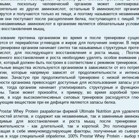
имыми, поскольку человеческий организм может синтезиров
оятельно из других аминокислот, остальные 9 аминокислот органи
ирутся и получаются только из пищи, и поэтому называются незамени
зм они поступают после расщепления белка, поступающего с пищей. 
 незаменимых аминокислот в организме является обязательным услов
и восстановления мышц.
ьзование протеина организмом во время и после тренировки сущес
ется от переработки углеводов и жиров для получения энергии. В пер
тренировки организм начинает синтез так называемых структурных проте
кислот, для последующего восстановления и роста мышц . Поэто
енного восстановления и роста необходимо уделять особое внимание
я, который должен быть построен в соответствии с режимом тренировок.
льные вещества используются организмом в зависимости от его потре
ргии, которые напрямую зависят от продолжительности и интенси
овки. Зачастую при продолжительной тренировке с низкой интенси
ности организма превосходят доступные для использования запасы уг
в, тогда организм начинает утилизировать структурные и функцио
ины. Такое может произойти, к примеру, во время аэробной трени
ив, в ходе высокоинтенсивных силовых тренировок расходуется глю
ующим веществом при ее дефиците являются запасы белка.
rostar Whey Protein разработан фирмой Ultimate Nutrition для удовлет
ностей атлетов, и содержит как незаменимые, так и заменимые аминок
одимые для восстановления и роста мышц после тренировки
жительности - как длительной, так и короткой. Это полноценная
жащая в себе иммуномодулирующие факторы, полученные из сыворот
на в ходе специальной обработки. 100% Prostar Whey Protein - выбор т