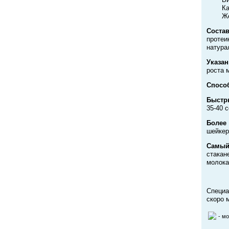
К
Ж
Состав
протеи
натура
Указа
роста 
Спосо
Быстр
35-40 
Более
шейкер
Самый
стакан
молока
Специа
скоро 
- м