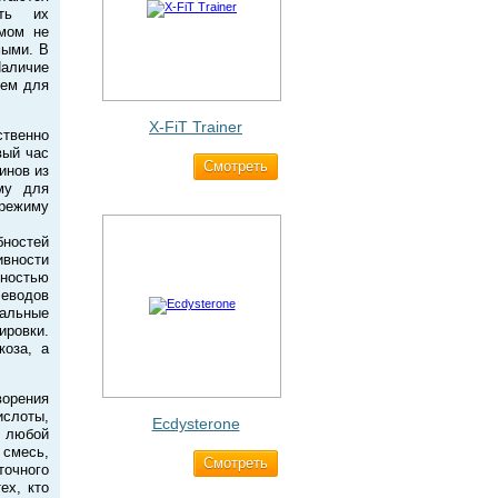
ать их
змом не
мыми. В
Наличие
ием для
X-FiT Trainer
твенно
вый час
Cмотреть
1 690 ₽
инов из
му для
 режиму
бностей
вности
вностью
леводов
нальные
ровки.
коза, а
ворения
ислоты,
Ecdysterone
 любой
 смесь,
Cмотреть
493 ₽
очного
ех, кто