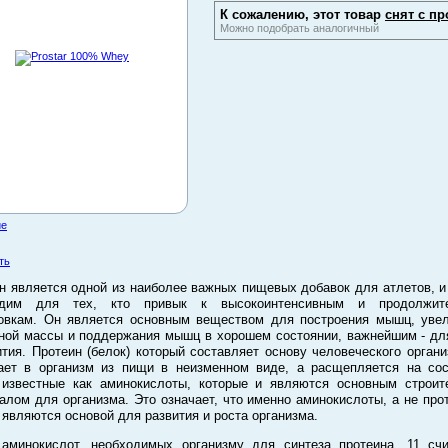
К сожалению, этот товар
снят с пр
Можно подобрать аналогичный
ие
ть
н является одной из наиболее важных пищевых добавок для атлетов, и
одим для тех, кто привык к высокоинтенсивным и продолжит
овкам. Он является основным веществом для построения мышц, уве
ой массы и поддержания мышц в хорошем состоянии, важнейшим - дл
ития. Протеин (белок) который составляет основу человеческого органи
ает в организм из пищи в неизменном виде, а расщепляется на со
 известные как аминокислоты, которые и являются основным строи
алом для организма. Это означает, что именно аминокислоты, а не про
 являются основой для развития и роста организма.
аминокислот, необходимых организму для синтеза протеина, 11 сч