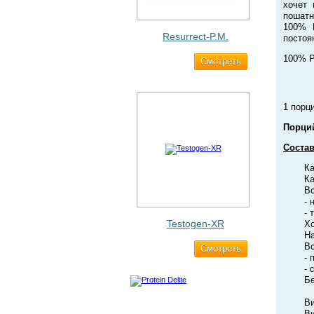
хочет 
пошатн
100% P
Resurrect-P.M.
постоя
100% Pr
Cмотреть
1 890 ₽
1 порц
Порций
Состав
Ка
Ка
Вс
- 
- 
Testogen-XR
Хо
На
Вс
Cмотреть
2 750 ₽
- 
- 
Бе
В
В