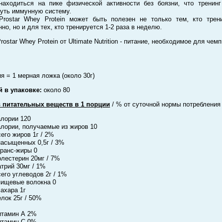
находиться на пике физической активности без боязни, что тренин
уть иммунную систему.
rostar Whey Protein может быть полезен не только тем, кто трен
нно, но и для тех, кто тренируется 1-2 раза в неделю.
ostar Whey Protein от Ultimate Nutrition - питание, необходимое для чем
ия = 1 мерная ложка (около 30г)
 в упаковке:
около 80
 питательных веществ в 1 порции
/ % от суточной нормы потребления
лории 120
лории, получаемые из жиров 10
его жиров 1г / 2%
насыщенных 0,5г / 3%
транс-жиры 0
лестерин 20мг / 7%
трий 30мг / 1%
его углеводов 2г / 1%
пищевые волокна 0
сахара 1г
лок 25г / 50%
итамин А 2%
итамин С 0%