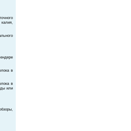
точного
 калия,
ального
лендере
олока в
олока в
оды или
обзоры,