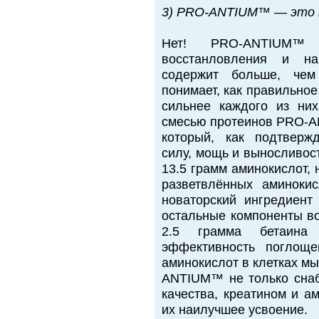
3) PRO-ANTIUM™ — это 
Нет! PRO-ANTIUM™
восстанловления и на
содержит больше, чем
понимает, как правильное
сильнее каждого из них
смесью протеинов PRO-A
который, как подтверж
силу, мощь и выносливост
13.5 грамм аминокислот, 
разветвлённых аминоки
новаторский ингредиен
остальные компоненты в
2.5 грамма бетаина
эффективность поглоще
аминокислот в клетках м
ANTIUM™ не только снаб
качества, креатином и а
их наилучшее усвоение.