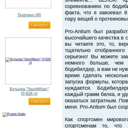
элемента… БЕЛОК! Кр
соревнованиях по бодиб
факта, что я завоевал 
Testogen-XR
пару вещей о протеиновы
Cмотреть
2 750 ₽
Pro-Antium был разрабо
высочайшего качества в 
вы читаете это, то, ве
тщательно отобранного
серьезно! Вы можете зам
немного больше, чем
бодибилдер, а вам не ну
время сделать несколь
запуска формулы, котора
нуждается. Бодибилде
Бутылка "SportMixer"
(0,828 л)
каждый грамм белка, и у
оказаться затратным. Пов
Cмотреть
829 ₽
меня. Pro-Antium был соз
Как спортсмен мировог
спортсменам то, чт