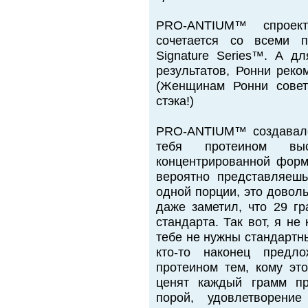
PRO-ANTIUM™ спроек
сочетается со всеми п
Signature Series™. А д
результатов, Ронни реко
(Женщинам Ронни сове
стэка!)
PRO-ANTIUM™ создавалс
тебя протеином вы
концентрированной форме
вероятно представляешь
одной порции, это доволь
даже заметил, что 29 г
стандарта. Так вот, я не
тебе не нужны стандартн
кто-то наконец предл
протеином тем, кому эт
ценят каждый грамм пр
порой, удовлетворение