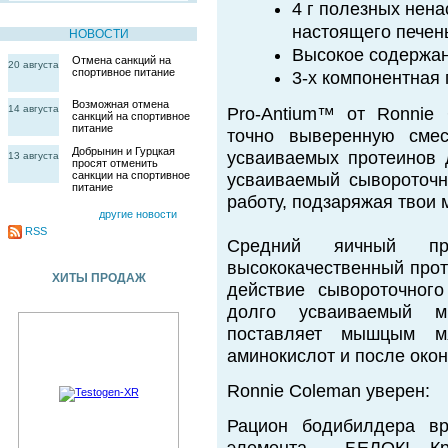
4 г полезных нен
настоящего печень
НОВОСТИ
Высокое содержани
Отмена санкций на
20 августа
спортивное питание
3-х компонентная
Возможная отмена
14 августа
Pro-Antium™ от Ronnie 
санкций на спортивное
питание
точно выверенную смес
Добрынин и Гурцкая
усваиваемых протеинов 
13 августа
просят отменить
санкции на спортивное
усваиваемый сывороточн
питание
работу, подзаряжая твои 
другие новости
RSS
Средний яичный про
высококачественный прот
ХИТЫ ПРОДАЖ
действие сывороточного
долго усваиваемый м
поставляет мышцым м
аминокислот и после окон
Ronnie Coleman уверен:
Рацион бодибилдера вр