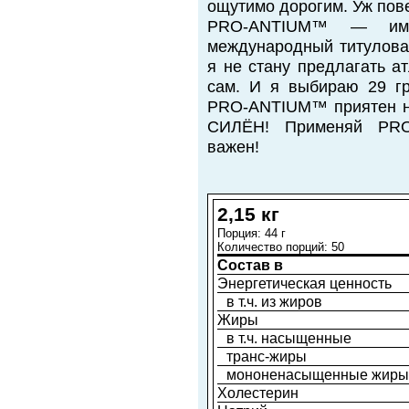
ощутимо дорогим. Уж пове
PRO-ANTIUM™ — име
международный титулова
я не стану предлагать а
сам. И я выбираю 29 гр
PRO-ANTIUM™ приятен на 
СИЛЁН! Применяй PRO
важен!
2,15 кг
Порция: 44 г
Количество порций: 50
Состав в
Энергетическая ценность
в т.ч. из жиров
Жиры
в т.ч. насыщенные
транс-жиры
мононенасыщенные жиры
Холестерин