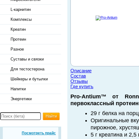
L-карнитин
Комплексы
Креатин
Протеин
Разное
Суставы и связки
Для тестостерона
Описание
Состав
Шейкеры и бутылки
Отзывы
Где купить
Напитки
Pro-Antium™ от Ronn
Энергетики
первоклассный протеин
29 г белка на пор
Найти
Оригинальные вку
пирожное, хрустя
Посмотреть прайс
5 г креатина и 2,5