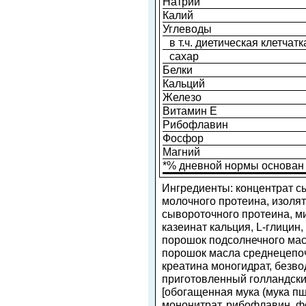
Натрий
Калий
Углеводы
в т.ч. диетическая клетчатк
сахар
Белки
Кальций
Железо
Витамин Е
Рибофлавин
Фосфор
Магний
*% дневной нормы основан 
Ингредиенты: концентрат с
молочного протеина, изолят
сывороточного протеина, м
казеинат кальция, L-глицин,
порошок подсолнечного мас
порошок масла среднецепоч
креатина моногидрат, безво
приготовленный голландски
[обогащенная мука (мука пш
мононитрат, рибофлавин, фо