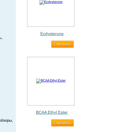
Ecdysterone
ь,
Cмотреть
493 ₽
BCAA Ethyl Ester
обзоры,
Cмотреть
960 ₽