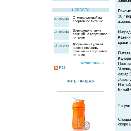
зависи
НОВОСТИ
Рекоме
30 г п
Отмена санкций на
20 августа
спортивное питание
жирнос
Возможная отмена
Ингред
14 августа
санкций на спортивное
Казеин
питание
красит
Добрынин и Гурцкая
13 августа
просят отменить
санкции на спортивное
Питате
питание
Калори
другие новости
Протеин
RSS
Углевод
сахар 0
Жиры 0,
ХИТЫ ПРОДАЖ
Натрий
Калий 
* с уч
Специа
скоро 