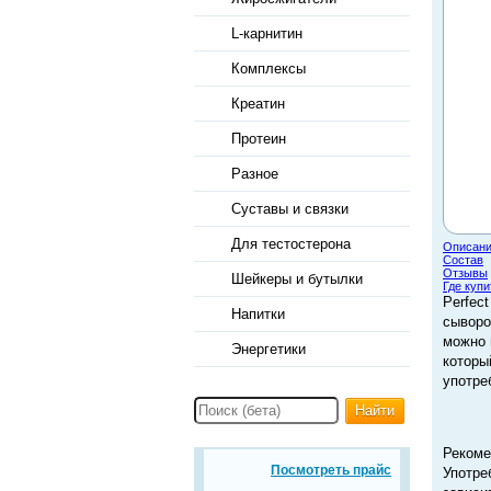
L-карнитин
Комплексы
Креатин
Протеин
Разное
Суставы и связки
Для тестостерона
Описан
Состав
Отзывы
Шейкеры и бутылки
Где купи
Perfec
Напитки
сыворо
можно 
Энергетики
которы
употре
Найти
Рекоме
Посмотреть прайс
Употре