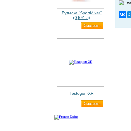
- м
Бутылка "SportMixer"
(0,591 л)
Cмотреть
663 ₽
Testogen-XR
Cмотреть
2 750 ₽