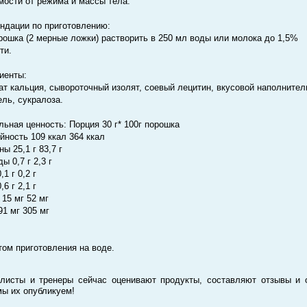
мости от режима и массы тела.
ндации по приготовлению:
орошка (2 мерные ложки) растворить в 250 мл воды или молока до 1,5%
ти.
иенты:
ат кальция, сывороточный изолят, соевый лецитин, вкусовой наполнител
ель, сукралоза.
льная ценность: Порция 30 г* 100г порошка
йность 109 ккал 364 ккал
ы 25,1 г 83,7 г
ы 0,7 г 2,3 г
,1 г 0,2 г
6 г 2,1 г
 15 мг 52 мг
91 мг 305 мг
етом приготовления на воде.
листы и тренеры сейчас оценивают продукты, составляют отзывы и 
мы их опубликуем!