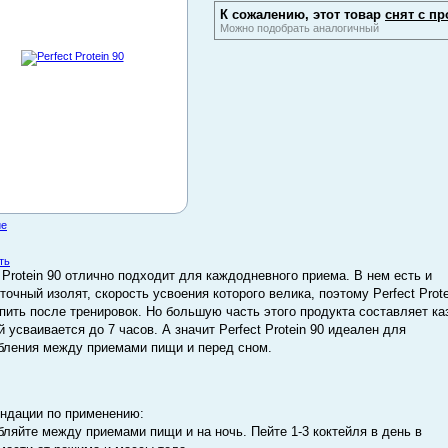
К сожалению, этот товар
снят с пр
Можно подобрать аналогичный
ие
ть
t Protein 90 отлично подходит для каждодневного приема. В нем есть и
точный изолят, скорость усвоения которого велика, поэтому Perfect Prote
пить после тренировок. Но большую часть этого продукта составляет ка
й усваивается до 7 часов. А значит Perfect Protein 90 идеален для
бления между приемами пищи и перед сном.
ндации по применению:
бляйте между приемами пищи и на ночь. Пейте 1-3 коктейля в день в