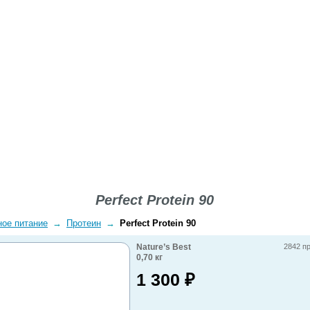
ВОПРОСЫ-ОТВЕТЫ
О КОМПАНИИ
ДОСТАВКА
Perfect Protein 90
ное питание
→
Протеин
→
Perfect Protein 90
Nature’s Best
2842 п
0,70
кг
1 300
₽