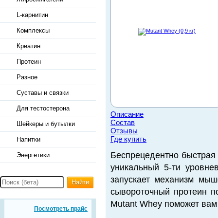
L-карнитин
Комплексы
Креатин
Протеин
Разное
Суставы и связки
Для тестостерона
Описание
Состав
Шейкеры и бутылки
Отзывы
Где купить
Напитки
Беспрецедентно быстрая 
Энергетики
уникальный 5-ти уровне
запускает механизм мыше
Найти
сывороточный протеин п
Mutant Whey поможет ва
Посмотреть прайс