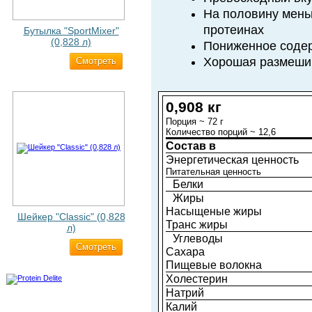
На половину мень
протеинах
Бутылка "SportMixer"
(0,828 л)
Пониженное соде
Хорошая размеши
Cмотреть
829 ₽
0,908 кг
Порция ~ 72 г
Количество порций ~ 12,6
Состав в
Энергетическая ценность
Питательная ценность
Белки
Жиры
Насыщеные жиры
Шейкер "Classic" (0,828
Транс жиры
л)
Углеводы
Cмотреть
500 ₽
Сахара
Пищевые волокна
Холестерин
Натрий
Калий