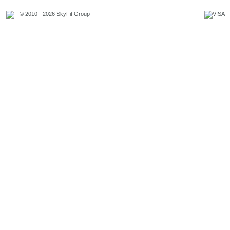
© 2010 - 2026 SkyFit Group
Официальное уведомление
Связаться с владельцем