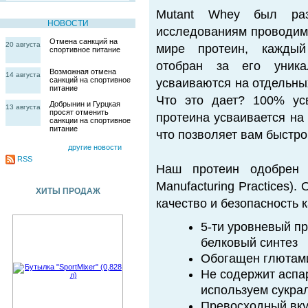
Mutant Whey был раз
НОВОСТИ
исследованиям проводим
Отмена санкций на
20 августа
мире протеин, каждый
спортивное питание
отобран за его уника
Возможная отмена
14 августа
санкций на спортивное
усваиваются на отдельны
питание
Что это дает? 100% ус
Добрынин и Гурцкая
13 августа
просят отменить
протеина усваивается на
санкции на спортивное
питание
что позволяет вам быстро
другие новости
RSS
Наш протеин одобрен
Manufacturing Practices)
ХИТЫ ПРОДАЖ
качество и безопасность 
5-ти уровневый п
белковый синтез
Обогащен глютам
Не содержит аспа
используем сукра
Превосходный вку