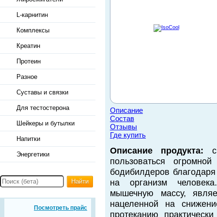
L-карнитин
Комплексы
Креатин
Протеин
Разное
Суставы и связки
Для тестостерона
Описание
Состав
Шейкеры и бутылки
Отзывы
Где купить
Напитки
Описание продукта:
сы
Энергетики
пользоваться огромной
бодибилдеров благодаря
Найти
на организм человека
мышечную массу, являе
нацеленной на снижени
Посмотреть прайс
протеканию практически