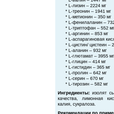
* L-валин – 1447 мг
* L-лизин – 2224 мг
* L-треонин – 1941 мг
* L-метионин – 350 мг
* L-фенилаланин – 73
* L-триптофан – 552 м
* L-аргинин – 853 мг
* L-аспарагиновая кис
* L-цистин/ цистеин – 
* L-аланин – 932 мг
* L-глютамат – 3955 м
* L-глицин – 414 мг
* L-гистидин – 365 мг
* L-пролин – 642 мг
* L-серин – 670 мг
* L-тирозин – 582 мг
Ингредиенты:
изолят сы
качества, лимонная ки
калия, сукралоза.
Рекомендации по приме