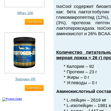
IsoCool содержит биоак
как: бета лактоглобулин
Whey 100
гликомакропептид (12%),
Cмотреть
3 200 ₽
(3%), протеоза пепто
лактопероксидаза. IsoCo
аминокислот и 26% BCAA
Количество питатель
мерная ложка = 26 г) пр
* Калории – 92
* Протеин – 23 г
* Жиры – 0 г
Testogen-XR
* Углеводы – 0 г
Cмотреть
2 750 ₽
Аминокислотный состав
* L-лейцин – 2619 мг
* L-изолейцин – 1981 