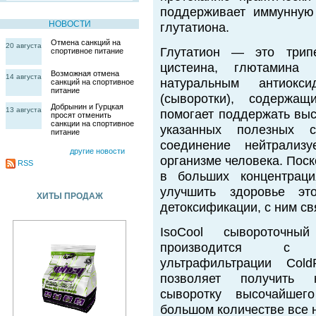
поддерживает иммунную
НОВОСТИ
глутатиона.
Отмена санкций на
20 августа
Глутатион — это трипе
спортивное питание
цистеина, глютамина 
Возможная отмена
14 августа
натуральным антиокси
санкций на спортивное
питание
(сыворотки), содержа
Добрынин и Гурцкая
13 августа
помогает поддержать выс
просят отменить
санкции на спортивное
указанных полезных с
питание
соединение нейтрализ
другие новости
организме человека. Поск
RSS
в больших концентраци
улучшить здоровье эт
ХИТЫ ПРОДАЖ
детоксификации, с ним св
IsoCool сывороточный
производится с и
ультрафильтрации Cold
позволяет получить н
сыворотку высочайшег
большом количестве все