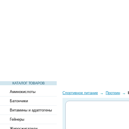
СТАТЬИ
ВИДЕО
СЛОВАРЬ
ВОПРОСЫ-ОТВЕТЫ
КАТАЛОГ ТОВАРОВ
Аминокислоты
Спортивное питание
→
Протеин
→
Батончики
Витамины и адаптогены
Гейнеры
Жиросжигатели