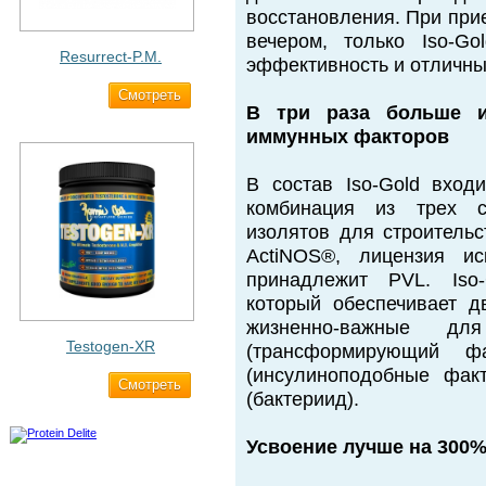
восстановления. При при
вечером, только Iso-G
Resurrect-P.M.
эффективность и отличны
Cмотреть
1 890 ₽
В три раза больше 
иммунных факторов
В состав Iso-Gold вход
комбинация из трех с
изолятов для строитель
ActiNOS®, лицензия ис
принадлежит PVL. Iso-
который обеспечивает 
жизненно-важные д
Testogen-XR
(трансформирующий 
(инсулиноподобные фак
Cмотреть
2 750 ₽
(бактериид).
Усвоение лучше на 300