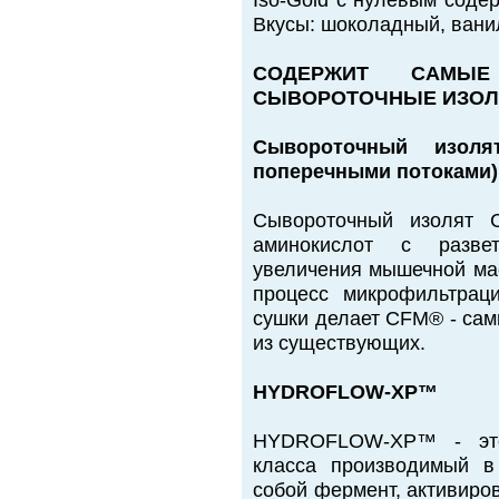
Iso-Gold с нулевым соде
Вкусы: шоколадный, ванил
СОДЕРЖИТ САМЫ
СЫВОРОТОЧНЫЕ ИЗО
Сывороточный изоля
поперечными потоками)
Сывороточный изолят 
аминокислот с разв
увеличения мышечной мас
процесс микрофильтрац
сушки делает CFM® - са
из существующих.
HYDROFLOW-XP™
HYDROFLOW-XP™ - это
класса производимый в
собой фермент, активиро