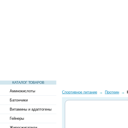
СТАТЬИ
ВИДЕО
СЛОВАРЬ
ВОПРОСЫ-ОТВЕТЫ
КАТАЛОГ ТОВАРОВ
Аминокислоты
Спортивное питание
→
Протеин
→
Батончики
Витамины и адаптогены
Гейнеры
Жиросжигатели