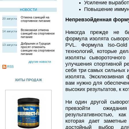
Усиление вырабо
Повышение иммун
НОВОСТИ
Отмена санкций на
Непревзойденная форму
20 августа
спортивное питание
Возможная отмена
Никогда прежде не б
14 августа
санкций на спортивное
питание
формула изолята сыворот
Добрынин и Гурцкая
PVL. Формула Iso-Gold
13 августа
просят отменить
технологий, которые де
санкции на спортивное
питание
изоляты сывороточного
другие новости
улучшения спортивной ре
RSS
себя три самых сильных 
изолята. Эксклюзивная ф
ХИТЫ ПРОДАЖ
вам нужно для обеспечен
высоких результатов, к к
Ни один другой сыворо
превзойти ожидан
результативностью, ка
которая дает заметные 
достойный выбор дл