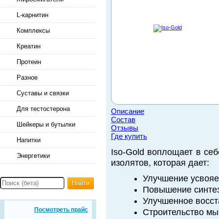
L-карнитин
Комплексы
Креатин
Протеин
Разное
Суставы и связки
Для тестостерона
Описание
Состав
Шейкеры и бутылки
Отзывы
Где купить
Напитки
Iso-Gold воплощает в се
Энергетики
изолятов, которая дает:
Улучшение усвояе
Найти
Повышение синтез
Улучшенное восс
Посмотреть прайс
Строительство м