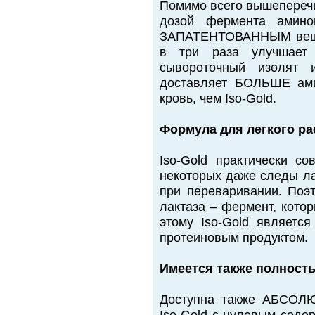
Помимо всего вышеперечи
дозой фермента аминог
ЗАПАТЕНТОВАННЫМ вещес
в три раза улучшает 
сывороточный изолят 
доставляет БОЛЬШЕ ами
кровь, чем Iso-Gold.
Формула для легкого р
Iso-Gold практически с
некоторых даже следы ла
при переваривании. Поэт
лактаза – фермент, кото
этому Iso-Gold являетс
протеиновым продуктом.
Имеется также полност
Доступна также АБСО