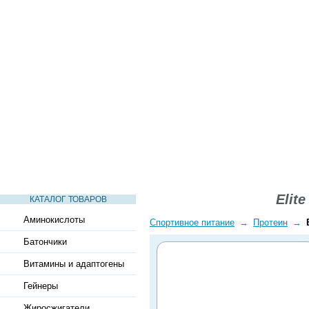
СТАТЬИ
ВИДЕО
СЛОВАРЬ
ВОПРОСЫ-ОТВЕТЫ
Elite
КАТАЛОГ ТОВАРОВ
Аминокислоты
Спортивное питание
→
Протеин
→
Батончики
Витамины и адаптогены
Гейнеры
Жиросжигатели