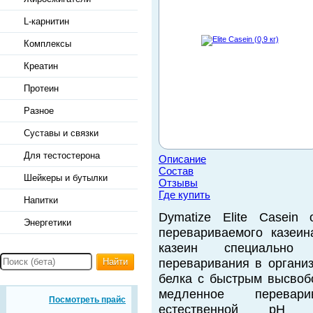
L-карнитин
Комплексы
Креатин
Протеин
Разное
Суставы и связки
Для тестостерона
Описание
Состав
Шейкеры и бутылки
Отзывы
Где купить
Напитки
Dymatize Elite Casein
Энергетики
перевариваемого казеи
казеин специально
Найти
переваривания в организ
белка с быстрым высвобо
медленное перевари
Посмотреть прайс
естественной рН ч