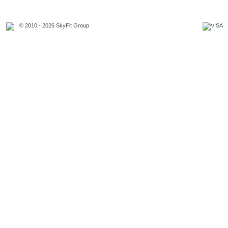
© 2010 - 2026 SkyFit Group
Официальное уведомление
Связаться с владельцем