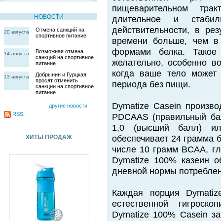
пищеварительном трак
НОВОСТИ
длительное и стаби
действительности, в ре
Отмена санкций на
20 августа
спортивное питание
времени больше, чем в
формами белка. Такое
Возможная отмена
14 августа
санкций на спортивное
желательно, особенно в
питание
когда ваше тело может 
Добрынин и Гурцкая
13 августа
просят отменить
периода без пищи.
санкции на спортивное
питание
Dymatize Casein произво
другие новости
RSS
PDCAAS (правильный бал
1,0 (высший балл) и
ХИТЫ ПРОДАЖ
обеспечивает 24 грамма б
числе 10 грамм BCAA, гл
Dymatize 100% казеин о
дневной нормы потребле
Каждая порция Dymatiz
естественной гигроско
Dymatize 100% Casein за