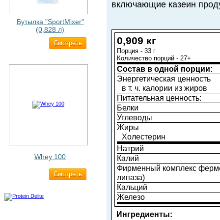
включающие казеин прод
Бутылка "SportMixer"
(0,828 л)
0,909 кг
Cмотреть
829 ₽
Порция - 33 г
Количество порций - 27+
Состав в одной порции:
Энергетическая ценность
в т. ч. калории из жиров
Питательная ценность:
Белки
Углеводы
Жиры
Холестерин
Натрий
Whey 100
Калий
Фирменный комплекс фермент
Cмотреть
3 200 ₽
липаза)
Кальций
Железо
Ингредиенты: