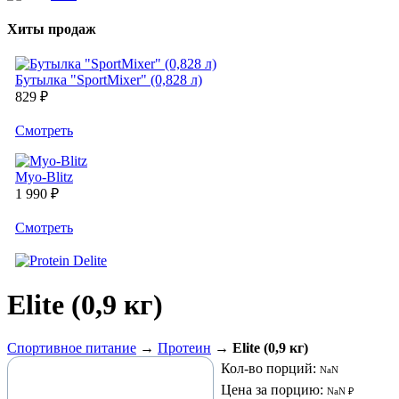
Хиты продаж
Бутылка "SportMixer" (0,828 л)
829 ₽
Cмотреть
Myo-Blitz
1 990 ₽
Cмотреть
Elite (0,9 кг)
Спортивное питание
→
Протеин
→
Elite (0,9 кг)
Кол-во порций:
NaN
Цена за порцию:
NaN ₽