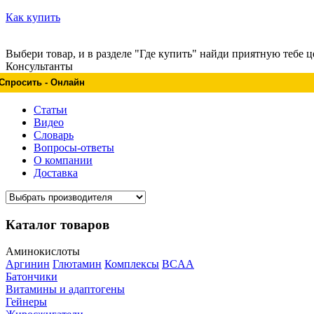
Как купить
Выбери товар, и в разделе "Где купить" найди приятную тебе ц
Консультанты
Спросить - Онлайн
Статьи
Видео
Словарь
Вопросы-ответы
О компании
Доставка
Каталог товаров
Аминокислоты
Аргинин
Глютамин
Комплексы
BCAA
Батончики
Витамины и адаптогены
Гейнеры