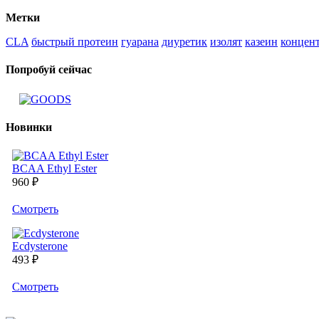
Метки
CLA
быстрый протеин
гуарана
диуретик
изолят
казеин
концен
Попробуй сейчас
Новинки
BCAA Ethyl Ester
960 ₽
Cмотреть
Ecdysterone
493 ₽
Cмотреть