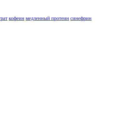
трат
кофеин
медленный протеин
синефрин