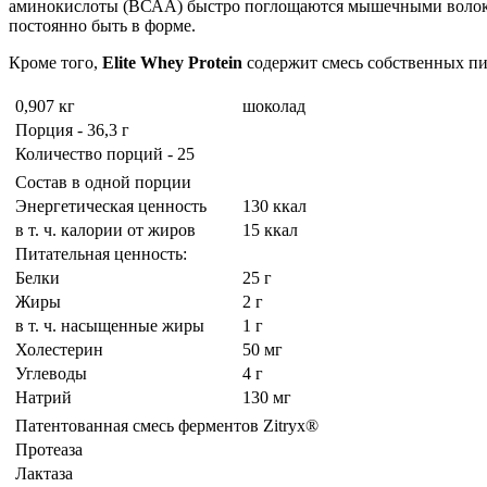
аминокислоты (ВСАА) быстро поглощаются мышечными волокнам
постоянно быть в форме.
Кроме того,
Elite Whey Protein
содержит смесь собственных п
0,907 кг
шоколад
Порция - 36,3 г
Количество порций - 25
Состав в одной порции
Энергетическая ценность
130 ккал
в т. ч. калории от жиров
15 ккал
Питательная ценность:
Белки
25 г
Жиры
2 г
в т. ч. насыщенные жиры
1 г
Холестерин
50 мг
Углеводы
4 г
Натрий
130 мг
Патентованная смесь ферментов Zitryx®
Протеаза
Лактаза