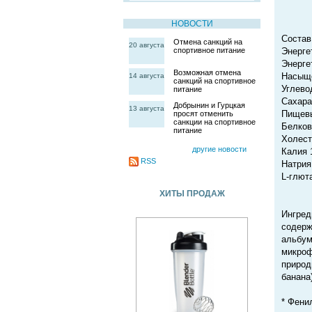
НОВОСТИ
Состав
Отмена санкций на
20 августа
спортивное питание
Энерге
Энерге
Возможная отмена
Насыще
14 августа
санкций на спортивное
Углево
питание
Сахара
Добрынин и Гурцкая
13 августа
Пищевы
просят отменить
санкции на спортивное
Белков
питание
Холест
другие новости
Калия 
RSS
Натрия
L-глют
ХИТЫ ПРОДАЖ
Ингред
содерж
альбум
микроф
природ
банана)
* Фени