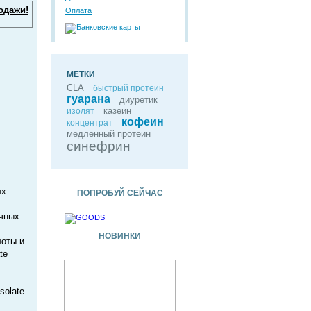
одажи!
Оплата
МЕТКИ
CLA
быстрый протеин
гуарана
диуретик
казеин
изолят
кофеин
концентрат
медленный протеин
синефрин
ых
ПОПРОБУЙ СЕЙЧАС
ечных
НОВИНКИ
лоты и
te
solate