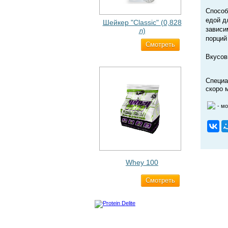
Способ
едой д
Шейкер "Classic" (0,828
зависи
л)
порций
Cмотреть
500 ₽
Вкусов
Специа
скоро 
- м
Whey 100
Cмотреть
3 200 ₽