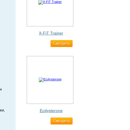
X-FiT Trainer
Cмотреть
1 690 ₽
н
ки,
Ecdysterone
Cмотреть
493 ₽