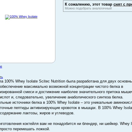
К сожалению, этот товар
снят с пр
Можно подобрать аналогичный
ие
ть
а 100% Whey Isolate Scitec Nutrition была разработана для двух основн
 обеспечение максимально возможной концентрации чистого белка в
изированной смеси и достижение наиболее значительного притока мыш
ислот и, следовательно, увеличение анаболического синтеза белка.
льные источники белка в 100% Whey Isolate – это уникальные аминокис
точные пептиды активизирующие кровоток в мышцах. В 100% Whey Isola
 содержание лактозы, жиров и углеводов.
иготовления коктейля вам не понадобится ни блендер, ни шейкер. Whey I
просто перемешать ложкой.