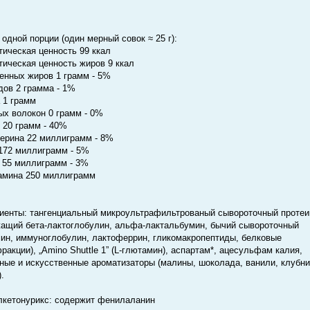
 одной порции (один мерный совок ≈ 25 г):
тическая ценность 99 ккал
тическая ценность жиров 9 ккал
нных жиров 1 грамм - 5%
дов 2 грамма - 1%
 1 грамм
х волокон 0 грамм - 0%
 20 грамм - 40%
ерина 22 миллиграмм - 8%
172 миллиграмм - 5%
 55 миллиграмм - 3%
амина 250 миллиграмм
иенты: тангенциальный микроультрафильтрованый сывороточный протеи
ащий бета-лактоглобулин, альфа-лактальбумин, бычий сывороточный
ин, иммуноглобулин, лактоферрин, гликомакропептиды, белковые
ракции), „Amino Shuttle 1” (L-глютамин), аспартам*, ацесульфам калия,
ные и искусственные ароматизаторы (малины, шоколада, ванили, клубни
.
лкетонурикс: содержит фенилаланин