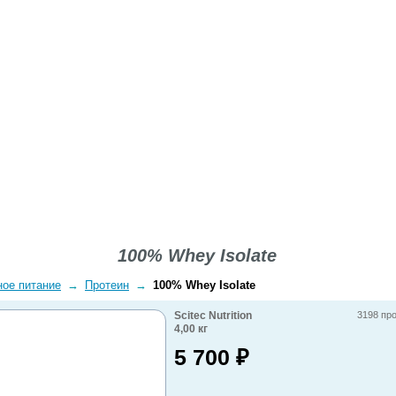
ВОПРОСЫ-ОТВЕТЫ
О КОМПАНИИ
ДОСТАВКА
100% Whey Isolate
ное питание
→
Протеин
→
100% Whey Isolate
Scitec Nutrition
3198 пр
4,00
кг
5 700
₽