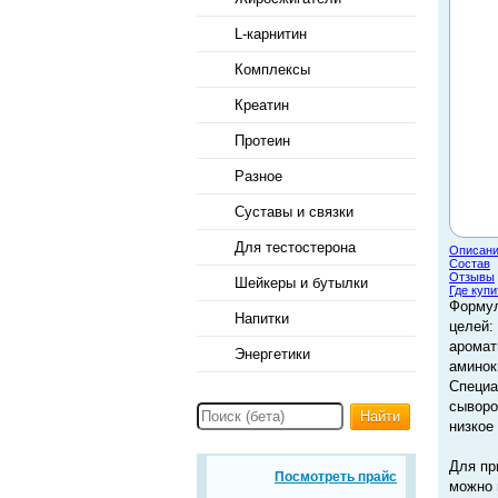
L-карнитин
Комплексы
Креатин
Протеин
Разное
Суставы и связки
Для тестостерона
Описан
Состав
Отзывы
Шейкеры и бутылки
Где купи
Формул
Напитки
целей:
аромат
Энергетики
аминок
Специа
сыворо
Найти
низкое
Для пр
Посмотреть прайс
можно 