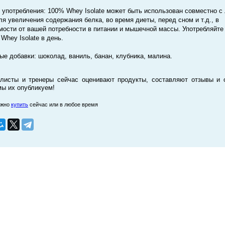
 употребления: 100% Whey Isolate может быть использован совместно с
ля увеличения содержания белка, во время диеты, перед сном и т.д., в
мости от вашей потребности в питании и мышечной массы. Употребляйте 
 Whey Isolate в день.
ые добавки: шоколад, ваниль, банан, клубника, малина.
листы и тренеры сейчас оценивают продукты, составляют отзывы и 
мы их опубликуем!
ожно
купить
сейчас или в любое время