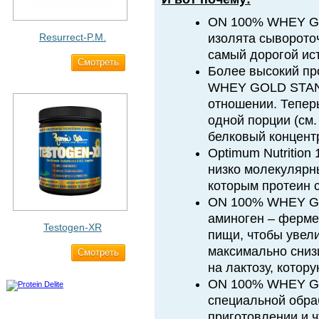
ON 100% WHEY G
Resurrect-P.M.
изолята сывороточ
самый дорогой ис
Cмотреть
1 890 ₽
Более высокий пр
WHEY GOLD STAND
отношении. Теперь
одной порции (см. 
белковый концент
Optimum Nutrition
низко молекулярн
которым протеин 
ON 100% WHEY GO
аминоген – ферм
Testogen-XR
пищи, чтобы увели
максимально сниз
Cмотреть
2 750 ₽
на лактозу, котор
ON 100% WHEY G
специальной обраб
приготовлении и 