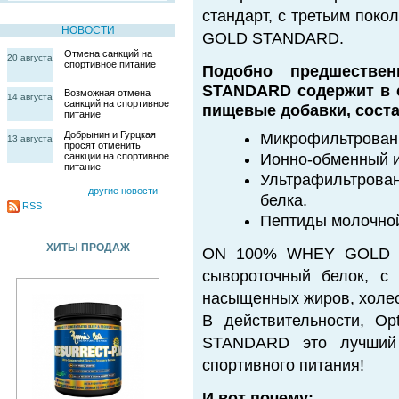
стандарт, с третьим пок
НОВОСТИ
GOLD STANDARD.
Отмена санкций на
20 августа
спортивное питание
Подобно предшеств
STANDARD содержит в 
Возможная отмена
14 августа
санкций на спортивное
пищевые добавки, сост
питание
Добрынин и Гурцкая
Микрофильтрованн
13 августа
просят отменить
санкции на спортивное
Ионно-обменный и
питание
Ультрафильтрован
другие новости
белка.
RSS
Пептиды молочной
ХИТЫ ПРОДАЖ
ON 100% WHEY GOLD S
сывороточный белок, с
насыщенных жиров, холес
В действительности, O
STANDARD это лучший 
спортивного питания!
И вот почему: