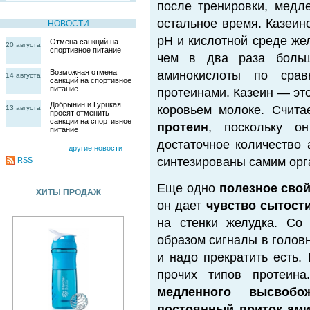
после тренировки, медл
остальное время. Казеин
НОВОСТИ
pH и кислотной среде же
Отмена санкций на
20 августа
спортивное питание
чем в два раза боль
Возможная отмена
аминокислоты по сра
14 августа
санкций на спортивное
питание
протеинами. Казеин — эт
Добрынин и Гурцкая
коровьем молоке. Счита
13 августа
просят отменить
санкции на спортивное
протеин
, поскольку 
питание
достаточное количество 
другие новости
синтезированы самим орг
RSS
Еще одно
полезное сво
ХИТЫ ПРОДАЖ
он дает
чувство сытост
на стенки желудка. Со
образом сигналы в головн
и надо прекратить есть.
прочих типов протеин
медленного высвобо
постоянный приток ам