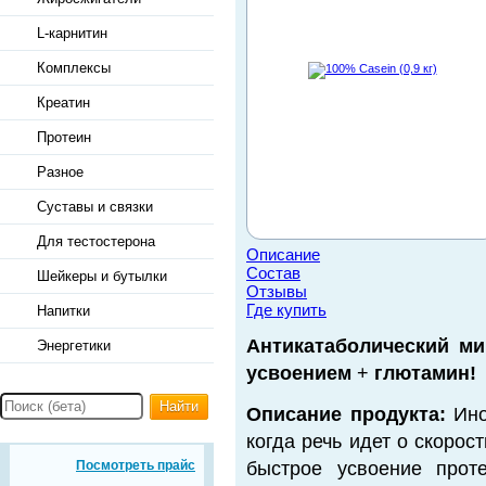
L-карнитин
Комплексы
Креатин
Протеин
Разное
Суставы и связки
Для тестостерона
Описание
Состав
Шейкеры и бутылки
Отзывы
Где купить
Напитки
Антикатаболический м
Энергетики
усвоением
+
глютамин!
Найти
Описание продукта:
Ино
когда речь идет о скорос
Посмотреть прайс
быстрое усвоение прот