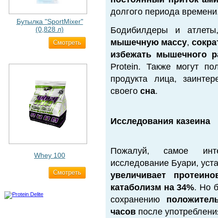
долгого периода времени
Бутылка "SportMixer"
(0,828 л)
Бодибилдеры и атлеты
мышечную массу
,
сокра
Cмотреть
829 ₽
избежать мышечного р
Protein. Также могут п
продукта лица, заинте
своего
сна
.
Исследования казеина
Пожалуй, самое инте
Whey 100
исследование Буари, уст
Cмотреть
3 200 ₽
увеличивает протеино
катаболизм на 34%
. Но 
сохранению
положитель
часов
после употреблени