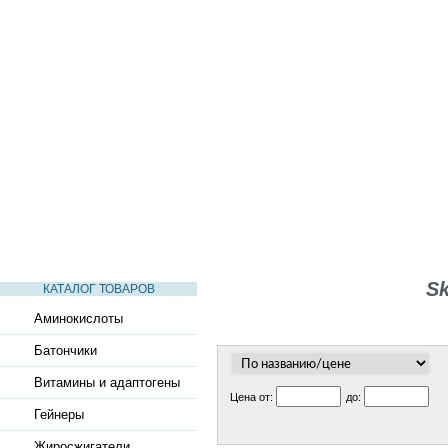
СТАТЬИ
ВИДЕО
СЛОВАРЬ
ВОПРОСЫ-ОТВЕТЫ
Sk
КАТАЛОГ ТОВАРОВ
Аминокислоты
Батончики
Витамины и адаптогены
Цена от:
до:
Гейнеры
Жиросжигатели