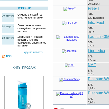
90
капсул
Free-T
НОВОСТИ
SAN
Отмена санкций на
20 августа
спортивное питание
120
таблеток
Intra Fuel
Возможная отмена
14 августа
SAN
санкций на спортивное
питание
608
г
Launch 435
Добрынин и Гурцкая
13 августа
просят отменить
SAN
санкции на спортивное
питание
272
г
Liporedux
другие новости
RSS
SAN
177
мл
NAG
ХИТЫ ПРОДАЖ
SAN
615
г
Platinum W
SAN
4,63
кг
Platinum Wh
SAN
0,90
кг