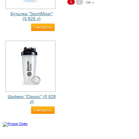
1
2
Ctrl →
Бутылка "SportMixer"
(0,828 л)
Cмотреть
829 ₽
Шейкер "Classic" (0,828
л)
Cмотреть
500 ₽