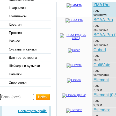
ZMA Pro
L-карнитин
SAN
90
капсул
Комплексы
BCAA-Pro
Креатин
SAN
250
капсул
Протеин
BCAA-Pro (1
Разное
SAN
125
капсул
Суставы и связки
Cubed
SAN
Для тестостерона
250
г
CultiVate
Шейкеры и бутылки
SAN
Напитки
96
таблеток
Element
Энергетики
SAN
2,50
кг
Element (0,8
Найти
SAN
0,80
кг
Estrodex
Посмотреть прайс
SAN