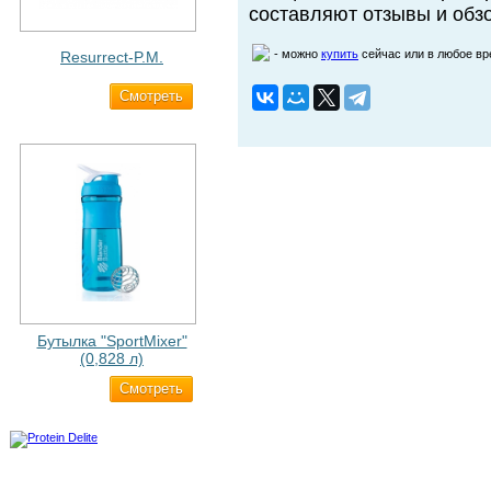
составляют отзывы и обзо
- можно
купить
сейчас или в любое в
Resurrect-P.M.
Cмотреть
1 890 ₽
Бутылка "SportMixer"
(0,828 л)
Cмотреть
829 ₽