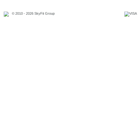
© 2010 - 2026 SkyFit Group
Официальное уведомление
Связаться с владельцем