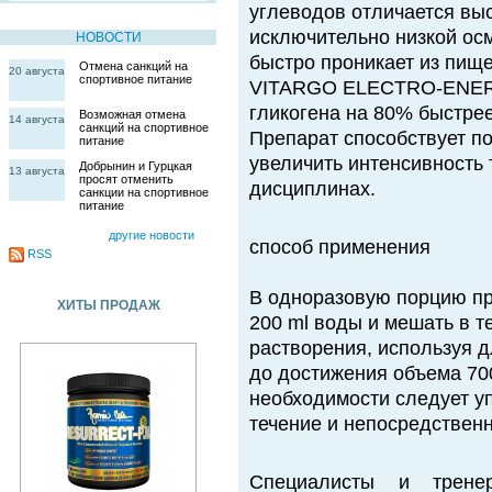
углеводов отличается вы
исключительно низкой ос
НОВОСТИ
быстро проникает из пищ
Отмена санкций на
20 августа
спортивное питание
VITARGO ELECTRO-ENERG
гликогена на 80% быстрее
Возможная отмена
14 августа
санкций на спортивное
Препарат способствует п
питание
увеличить интенсивность 
Добрынин и Гурцкая
13 августа
просят отменить
дисциплинах.
санкции на спортивное
питание
другие новости
способ применения
RSS
В одноразовую порцию преп
ХИТЫ ПРОДАЖ
200 ml воды и мешать в те
растворения, используя д
до достижения объема 700
необходимости следует уп
течение и непосредственн
Специалисты и трене