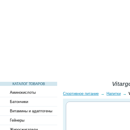
СТАТЬИ
ВИДЕО
СЛОВАРЬ
ВОПРОСЫ-ОТВЕТЫ
Vitarg
КАТАЛОГ ТОВАРОВ
Аминокислоты
Спортивное питание
→
Напитки
→
Батончики
Витамины и адаптогены
Гейнеры
Жиросжигатели