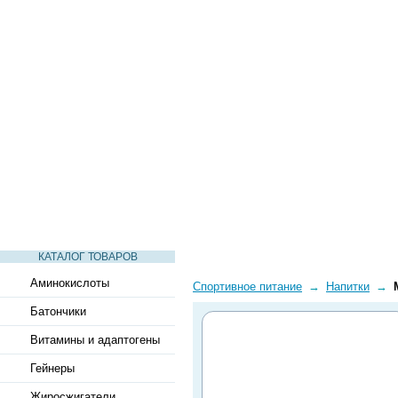
СТАТЬИ
ВИДЕО
СЛОВАРЬ
ВОПРОСЫ-ОТВЕТЫ
КАТАЛОГ ТОВАРОВ
Аминокислоты
Спортивное питание
→
Напитки
→
Батончики
Витамины и адаптогены
Гейнеры
Жиросжигатели