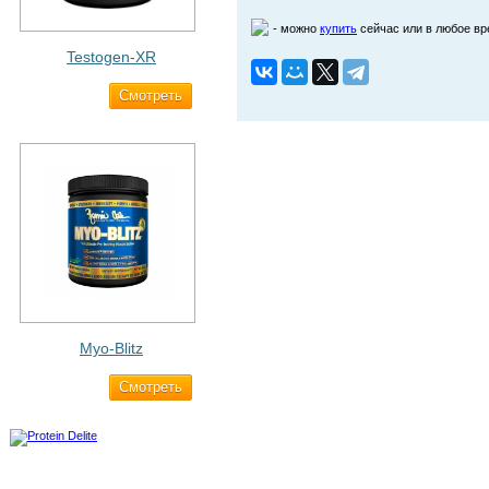
- можно
купить
сейчас или в любое в
Testogen-XR
Cмотреть
2 750 ₽
Myo-Blitz
Cмотреть
1 990 ₽