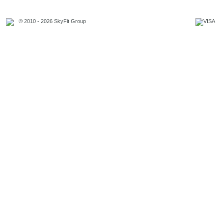
© 2010 - 2026 SkyFit Group
Официальное уведомление
Связаться с владельцем