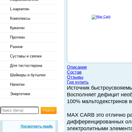
L-карнитин
Комплексы
Креатин
Протеин
Разное
Суставы и связки
Для тестостерона
Описание
Состав
Шейкеры и бутылки
Отзывы
Где купить
Напитки
Источник быстроусвояем
Энергетики
Восполняет дефицит нео
100% мальтодекстринов в
Найти
MAX CARB это отлично р
дифференцированных оли
Посмотреть прайс
электролитными элемент