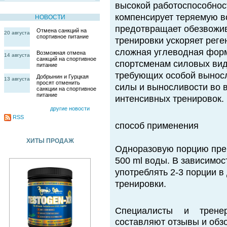
высокой работоспособнос
компенсирует теряемую в
НОВОСТИ
предотвращает обезвожив
Отмена санкций на
20 августа
спортивное питание
тренировки ускоряет рег
сложная углеводная фор
Возможная отмена
14 августа
санкций на спортивное
спортсменам силовых вид
питание
требующих особой выносл
Добрынин и Гурцкая
13 августа
просят отменить
силы и выносливости во 
санкции на спортивное
питание
интенсивных тренировок.
другие новости
RSS
способ применения
ХИТЫ ПРОДАЖ
Одноразовую порцию препа
500 ml воды. В зависимос
употреблять 2-3 порции в
тренировки.
Специалисты и трене
составляют отзывы и обзо