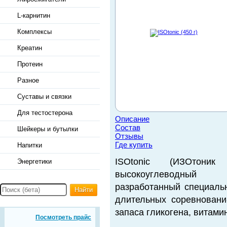
L-карнитин
Комплексы
Креатин
Протеин
Разное
Суставы и связки
Для тестостерона
Описание
Состав
Шейкеры и бутылки
Отзывы
Где купить
Напитки
ISOtonic (ИЗОтоник
Энергетики
высокоуглеводный 
разработанный специаль
Найти
длительных соревнован
запаса гликогена, витами
Посмотреть прайс