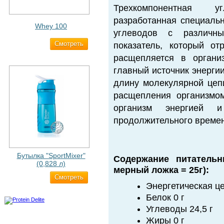
Трехкомпонентная у
разработанная специальн
Whey 100
углеводов с различны
Cмотреть
3 200 ₽
показатель, который от
расщепляется в органи
главный источник энерги
длину молекулярной цепи
расщепления организмом
организм энергией 
продолжительного време
Бутылка "SportMixer"
Содержание питатель
(0,828 л)
мерный ложка = 25г):
Cмотреть
829 ₽
Энергетическая це
Белок 0 г
Углеводы 24,5 г
Жиры 0 г