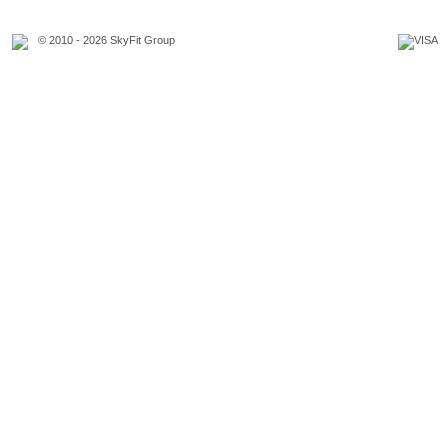
© 2010 - 2026 SkyFit Group
Официальное уведомление
Связаться с владельцем