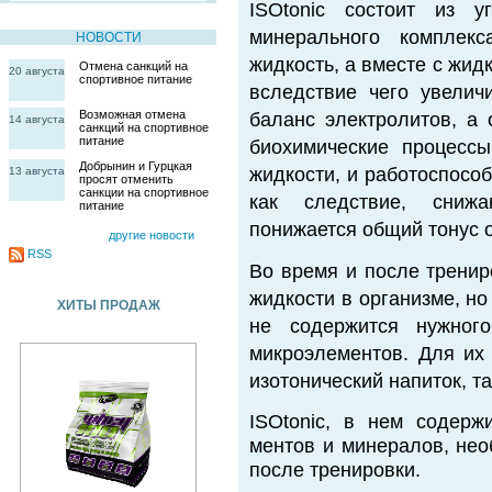
ISOtonic состоит из у
минерального комплекс
НОВОСТИ
жидкость, а вместе с жид
Отмена санкций на
20 августа
спортивное питание
вследствие чего увеличи
Возможная отмена
баланс электролитов, а 
14 августа
санкций на спортивное
питание
биохимические процессы
Добрынин и Гурцкая
жидкости, и работоспособ
13 августа
просят отменить
санкции на спортивное
как следствие, сниж
питание
понижается общий тонус 
другие новости
RSS
Во время и после тренир
жидкости в организме, н
ХИТЫ ПРОДАЖ
не содержится нужного
микроэлементов. Для их
изотонический напиток, т
ISOtonic, в нем содерж
ментов и минералов, нео
после тренировки.