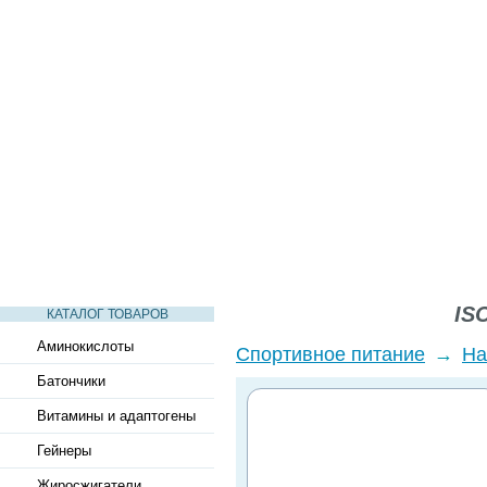
СТАТЬИ
ВИДЕО
СЛОВАРЬ
ВОПРОСЫ-ОТВЕТЫ
ISO
КАТАЛОГ ТОВАРОВ
Аминокислоты
Спортивное питание
→
На
Батончики
Витамины и адаптогены
Гейнеры
Жиросжигатели