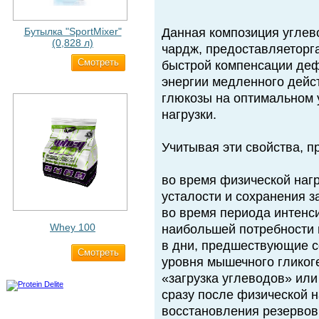
Бутылка "SportMixer"
Данная композиция углев
(0,828 л)
чардж, предоставляеторг
Cмотреть
829 ₽
быстрой компенсации дефи
энергии медленного дейс
глюкозы на оптимальном 
нагрузки.
Учитывая эти свойства, п
во время физической нагр
усталости и сохранения з
во время периода интенс
Whey 100
наибольшей потребности 
в дни, предшествующие с
Cмотреть
3 200 ₽
уровня мышечного гликог
«загрузка углеводов» или
сразу после физической н
восстановления резервов 