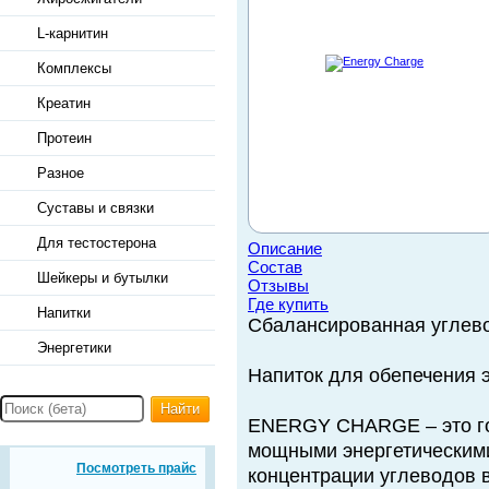
L-карнитин
Комплексы
Креатин
Протеин
Разное
Суставы и связки
Для тестостерона
Описание
Состав
Шейкеры и бутылки
Отзывы
Где купить
Напитки
Сбалансированная углево
Энергетики
Напиток для обепечения 
Найти
ENERGY CHARGE – это го
мощными энергетическими
Посмотреть прайс
концентрации углеводов в 