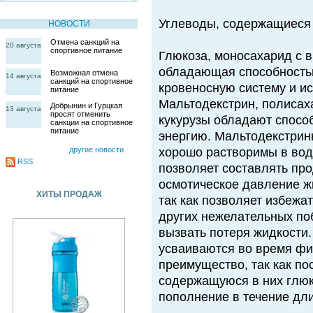
Углеводы, содержащиес
НОВОСТИ
Отмена санкций на
20 августа
спортивное питание
Глюкоза, моносахарид с 
обладающая способность
Возможная отмена
14 августа
санкций на спортивное
кровеносную систему и ис
питание
Мальтодекстрин, полисах
Добрынин и Гурцкая
13 августа
просят отменить
кукурузы обладают спосо
санкции на спортивное
питание
энергию. Мальтодекстрины
другие новости
хорошо растворимы в воде
RSS
позволяет составлять про
осмотическое давление жи
ХИТЫ ПРОДАЖ
так как позволяет избежа
других нежелательных по
вызвать потеря жидкости.
усваиваются во время фи
преимущество, так как п
содержащуюся в них глюк
пополнение в течение дл