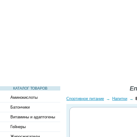
СТАТЬИ
ВИДЕО
СЛОВАРЬ
ВОПРОСЫ-ОТВЕТЫ
En
КАТАЛОГ ТОВАРОВ
Аминокислоты
Спортивное питание
→
Напитки
→
Батончики
Витамины и адаптогены
Гейнеры
Жиросжигатели