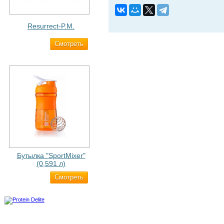
Resurrect-P.M.
Cмотреть
1 890 ₽
Бутылка "SportMixer"
(0,591 л)
Cмотреть
663 ₽