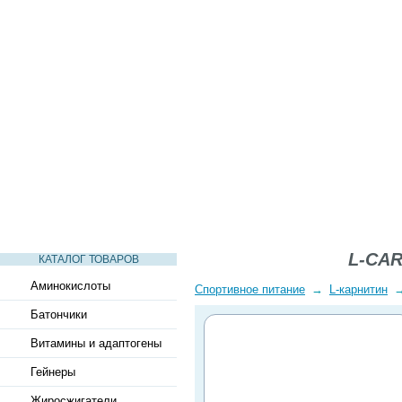
СТАТЬИ
ВИДЕО
СЛОВАРЬ
ВОПРОСЫ-ОТВЕТЫ
L-CAR
КАТАЛОГ ТОВАРОВ
Аминокислоты
Спортивное питание
→
L-карнитин
Батончики
Витамины и адаптогены
Гейнеры
Жиросжигатели