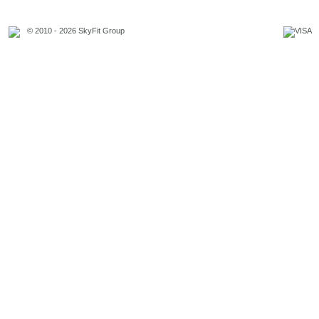
© 2010 - 2026 SkyFit Group
Официальное уведомление
Связаться с владельцем