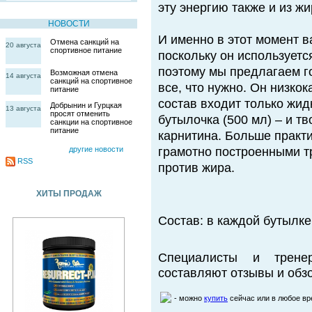
эту энергию также и из жи
НОВОСТИ
И именно в этот момент в
Отмена санкций на
20 августа
спортивное питание
поскольку он используетс
поэтому мы предлагаем го
Возможная отмена
14 августа
санкций на спортивное
все, что нужно. Он низко
питание
состав входит только жид
Добрынин и Гурцкая
13 августа
просят отменить
бутылочка (500 мл) – и тв
санкции на спортивное
питание
карнитина. Больше практи
другие новости
грамотно построенными т
RSS
против жира.
ХИТЫ ПРОДАЖ
Состав: в каждой бутылке
Специалисты и трене
составляют отзывы и обзо
- можно
купить
сейчас или в любое в