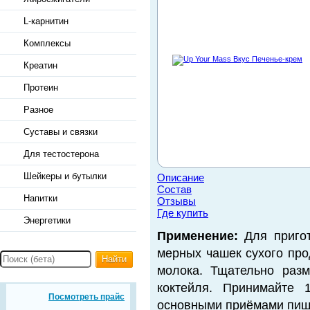
L-карнитин
Комплексы
Креатин
Протеин
Разное
Суставы и связки
Для тестостерона
Шейкеры и бутылки
Описание
Состав
Напитки
Отзывы
Где купить
Энергетики
Применение:
Для пригот
мерных чашек сухого про
Найти
молока. Тщательно раз
коктейля. Принимайте 
Посмотреть прайс
основными приёмами пищи