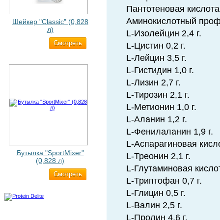
Пантотеновая кислота
Аминокислотный профи
Шейкер "Classic" (0,828
л)
L-Изолейцин 2,4 г.
Cмотреть
500 ₽
L-Цистин 0,2 г.
L-Лейцин 3,5 г.
L-Гистидин 1,0 г.
L-Лизин 2,7 г.
L-Тирозин 2,1 г.
L-Метионин 1,0 г.
L-Аланин 1,2 г.
L-Фенилаланин 1,9 г.
L-Аспарагиновая кислот
Бутылка "SportMixer"
L-Треонин 2,1 г.
(0,828 л)
L-Глутаминовая кислота
Cмотреть
829 ₽
L-Триптофан 0,7 г.
L-Глицин 0,5 г.
L-Валин 2,5 г.
L-Пролин 4,6 г.