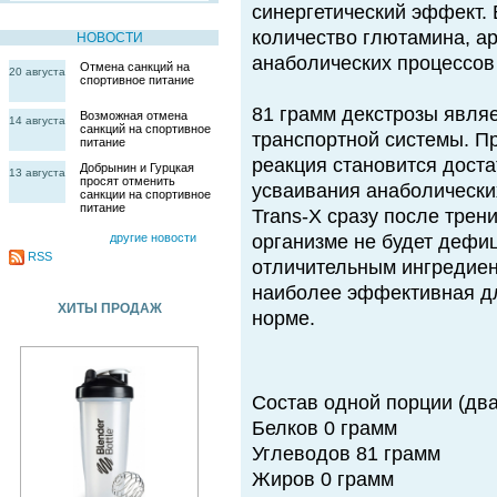
синергетический эффект. 
количество глютамина, ар
НОВОСТИ
анаболических процессов
Отмена санкций на
20 августа
спортивное питание
81 грамм декстрозы являе
Возможная отмена
14 августа
санкций на спортивное
транспортной системы. П
питание
реакция становится доста
Добрынин и Гурцкая
13 августа
просят отменить
усваивания анаболически
санкции на спортивное
питание
Trans-X сразу после трен
другие новости
организме не будет дефи
RSS
отличительным ингредиен
наиболее эффективная дл
ХИТЫ ПРОДАЖ
норме.
Состав одной порции (два
Белков 0 грамм
Углеводов 81 грамм
Жиров 0 грамм