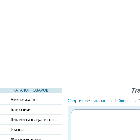
СТАТЬИ
ВИДЕО
СЛОВАРЬ
ВОПРОСЫ-ОТВЕТЫ
Tra
КАТАЛОГ ТОВАРОВ
Аминокислоты
Спортивное питание
→
Гейнеры
→
Батончики
Витамины и адаптогены
Гейнеры
Жиросжигатели