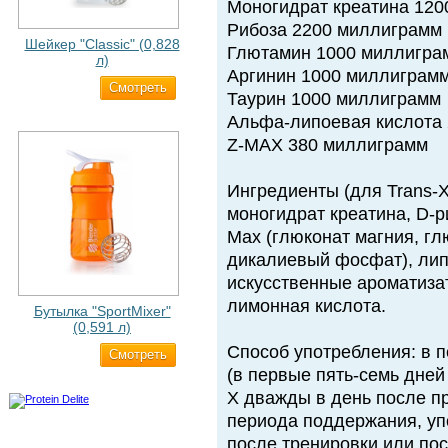
Моногидрат креатина 12
Рибоза 2200 миллиграмм
Шейкер "Classic" (0,828
Глютамин 1000 миллигра
л)
Аргинин 1000 миллиграм
Cмотреть
500 ₽
Таурин 1000 миллиграмм
Альфа-липоевая кислота
Z-MAX 380 миллиграмм
Ингредиенты (для Trans-X
моногидрат креатина, D-ри
Max (глюконат магния, гл
дикалиевый фосфат), лип
искусственные ароматиза
лимонная кислота.
Бутылка "SportMixer"
(0,591 л)
Способ употребления: в п
Cмотреть
663 ₽
(в первые пять-семь дней
X дважды в день после п
периода поддержания, уп
после тренировки или по