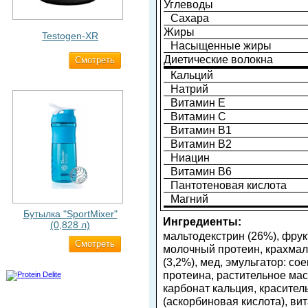
Углеводы
Сахара
Жиры
Testogen-XR
Насыщенные жиры
Диетические волокна
Cмотреть
2 750 ₽
Кальций
Натрий
Витамин E
Витамин C
Витамин B1
Витамин B2
Ниацин
Витамин B6
Пантотеновая кислота
Магний
Бутылка "SportMixer"
Ингредиенты:
(0,828 л)
мальтодекстрин (26%), фрук
Cмотреть
829 ₽
молочный протеин, крахмал
(3,2%), мед, эмульгатор: с
протеина, растительное мас
карбонат кальция, красител
(аскорбиновая кислота), ви