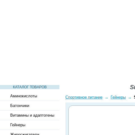
СТАТЬИ
ВИДЕО
СЛОВАРЬ
ВОПРОСЫ-ОТВЕТЫ
S
КАТАЛОГ ТОВАРОВ
Аминокислоты
Спортивное питание
→
Гейнеры
→
Батончики
Витамины и адаптогены
Гейнеры
Жиросжигатели