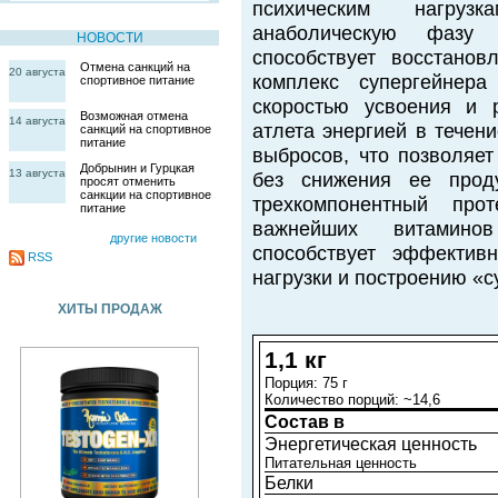
психическим нагруз
анаболическую фазу 
НОВОСТИ
способствует восстано
Отмена санкций на
20 августа
комплекс супергейнера
спортивное питание
скоростью усвоения и 
Возможная отмена
14 августа
атлета энергией в течен
санкций на спортивное
питание
выбросов, что позволяет
Добрынин и Гурцкая
13 августа
без снижения ее проду
просят отменить
санкции на спортивное
трехкомпонентный про
питание
важнейших витамино
другие новости
способствует эффектив
RSS
нагрузки и построению «
ХИТЫ ПРОДАЖ
1,1 кг
Порция: 75 г
Количество порций: ~14,6
Состав в
Энергетическая ценность
Питательная ценность
Белки