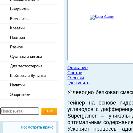
L-карнитин
Комплексы
Креатин
Протеин
Разное
Суставы и связки
Для тестостерона
Описание
Состав
Шейкеры и бутылки
Отзывы
Где купить
Напитки
Углеводно-белковая сме
Энергетики
Гейнер на основе гидр
углеводов с дифференци
Найти
Supergainer – уникаль
оптимальным содержание
Посмотреть прайс
Ускоряет процессы ада