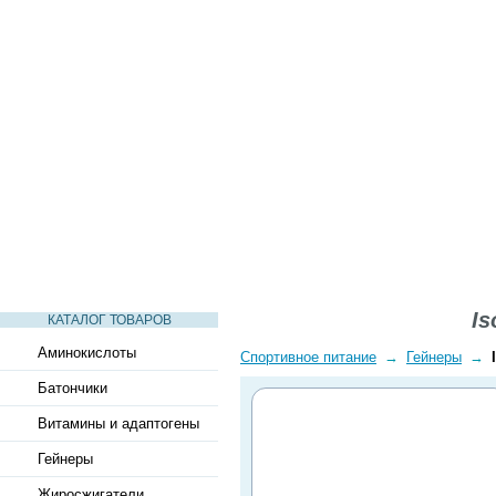
СТАТЬИ
ВИДЕО
СЛОВАРЬ
ВОПРОСЫ-ОТВЕТЫ
I
КАТАЛОГ ТОВАРОВ
Аминокислоты
Спортивное питание
→
Гейнеры
→
Батончики
Витамины и адаптогены
Гейнеры
Жиросжигатели