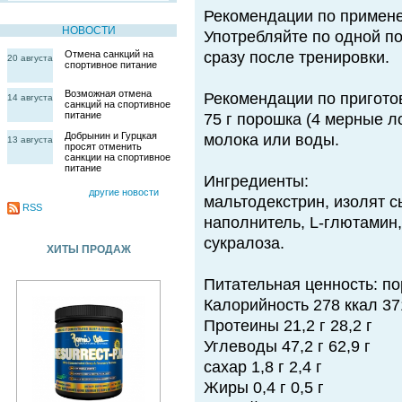
Рекомендации по примен
НОВОСТИ
Употребляйте по одной по
Отмена санкций на
сразу после тренировки.
20 августа
спортивное питание
Возможная отмена
Рекомендации по пригото
14 августа
санкций на спортивное
питание
75 г порошка (4 мерные л
Добрынин и Гурцкая
молока или воды.
13 августа
просят отменить
санкции на спортивное
питание
Ингредиенты:
другие новости
мальтодекстрин, изолят с
RSS
наполнитель, L-глютамин,
сукралоза.
ХИТЫ ПРОДАЖ
Питательная ценность: по
Калорийность 278 ккал 37
Протеины 21,2 г 28,2 г
Углеводы 47,2 г 62,9 г
сахар 1,8 г 2,4 г
Жиры 0,4 г 0,5 г