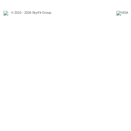
© 2010 - 2026 SkyFit Group
Официальное уведомление
Связаться с владельцем