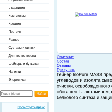
L-карнитин
Комплексы
Креатин
Протеин
Разное
Суставы и связки
Для тестостерона
Описание
Состав
Шейкеры и бутылки
Отзывы
Где купить
Напитки
Гейнер IsoPure MASS пре
Энергетики
углеводов и изолята сыв
очистки, освобожденного 
обогащен L-глютамином, 
Найти
белкового синтеза и защи
Посмотреть прайс