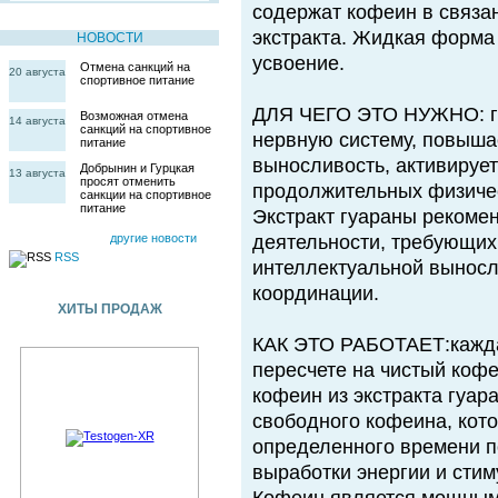
содержат кофеин в связа
экстракта. Жидкая форма
НОВОСТИ
усвоение.
Отмена санкций на
20 августа
спортивное питание
ДЛЯ ЧЕГО ЭТО НУЖНО: гу
Возможная отмена
14 августа
санкций на спортивное
нервную систему, повыша
питание
выносливость, активируе
Добрынин и Гурцкая
13 августа
просят отменить
продолжительных физичес
санкции на спортивное
питание
Экстракт гуараны рекоме
другие новости
деятельности, требующих 
RSS
интеллектуальной выносл
координации.
ХИТЫ ПРОДАЖ
КАК ЭТО РАБОТАЕТ:кажда
пересчете на чистый кофе
кофеин из экстракта гуар
свободного кофеина, кот
определенного времени по
выработки энергии и сти