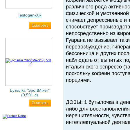
Кофеин является мощным
различного рода активно
физической и умственной 
Testogen-XR
снимает депрессивные и 
Cмотреть
2 750 ₽
способствует производст
непосредственно из жиро
Гуарана не вызывает таки
перевозбуждение, гипера
бессонница и других пос
наблюдать от выпитых по
итальянского эспрессо (т
поскольку кофеин поступ
порциями.
Бутылка "SportMixer"
(0,591 л)
ДОЗЫ: 1 бутылочка в ден
Cмотреть
663 ₽
либо для восстановления
нерешительности, чувств
интеллектуальной деятел