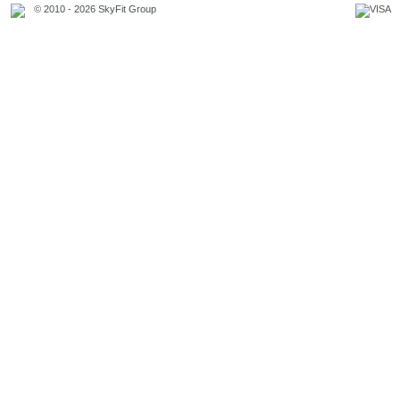
© 2010 - 2026 SkyFit Group
Официальное уведомление
Связаться с владельцем