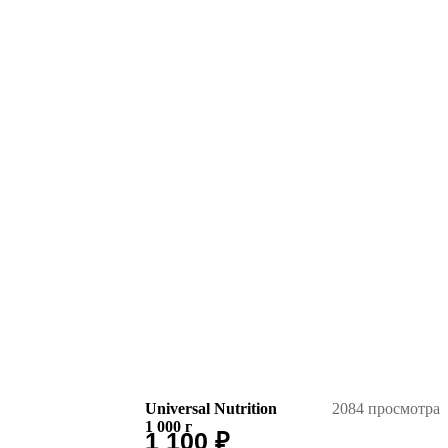
Universal Nutrition
2084 просмотра
1 000
г
1 100
₽