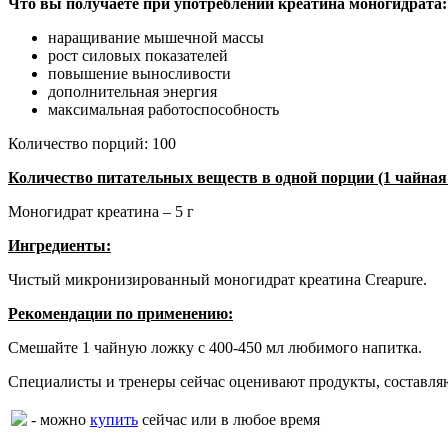
Что вы получаете при употреблении креатина моногидрата:
наращивание мышечной массы
рост силовых показателей
повышение выносливости
дополнительная энергия
максимальная работоспособность
Количество порций: 100
Количество питательных веществ в одной порции (1 чайная 
Моногидрат креатина – 5 г
Ингредиенты:
Чистый микронизированный моногидрат креатина Creapure.
Рекомендации по применению:
Смешайте 1 чайную ложку с 400-450 мл любимого напитка.
Специалисты и тренеры сейчас оценивают продукты, составля
- можно
купить
сейчас или в любое время