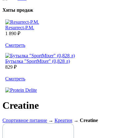
Хиты продаж
Resurrect-P.M.
1 890 ₽
Cмотреть
Бутылка "SportMixer" (0,828 л)
829 ₽
Cмотреть
Creatine
Спортивное питание
→
Креатин
→
Creatine