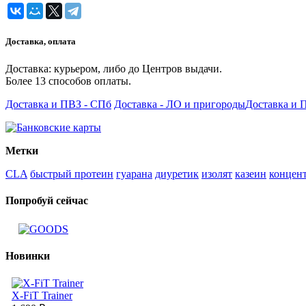
Доставка, оплата
Доставка: курьером, либо до Центров выдачи.
Более 13 способов оплаты.
Доставка и ПВЗ - СПб
Доставка - ЛО и пригороды
Доставка и 
Метки
CLA
быстрый протеин
гуарана
диуретик
изолят
казеин
концен
Попробуй сейчас
Новинки
X-FiT Trainer