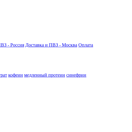
ПВЗ - Россия
Доставка и ПВЗ - Москва
Оплата
трат
кофеин
медленный протеин
синефрин