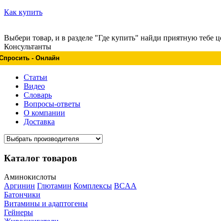
Как купить
Выбери товар, и в разделе "Где купить" найди приятную тебе ц
Консультанты
Спросить - Онлайн
Статьи
Видео
Словарь
Вопросы-ответы
О компании
Доставка
Каталог товаров
Аминокислоты
Аргинин
Глютамин
Комплексы
BCAA
Батончики
Витамины и адаптогены
Гейнеры