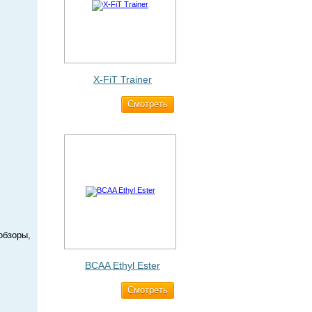
X-FiT Trainer
Cмотреть
1 690 ₽
обзоры,
BCAA Ethyl Ester
Cмотреть
960 ₽