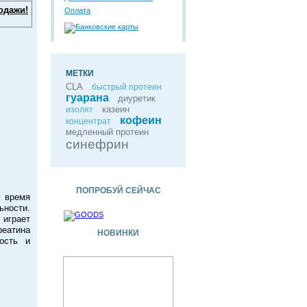
одажи!
Оплата
МЕТКИ
CLA
быстрый протеин
гуарана
диуретик
казеин
изолят
кофеин
концентрат
медленный протеин
синефрин
ПОПРОБУЙ СЕЙЧАС
 время
ьности.
 играет
реатина
НОВИНКИ
ость и