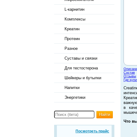
L-карнитин
Комплексы
Креатин
Протеин
Разное
Суставы и связки
Для тестостерона
Описан
Состав
Отзывы
Шейкеры и бутылки
Где купи
Напитки
Creat
интенс
Энергетики
Креати
важную
в кач
мышеч
Найти
Что вы
Посмотреть прайс