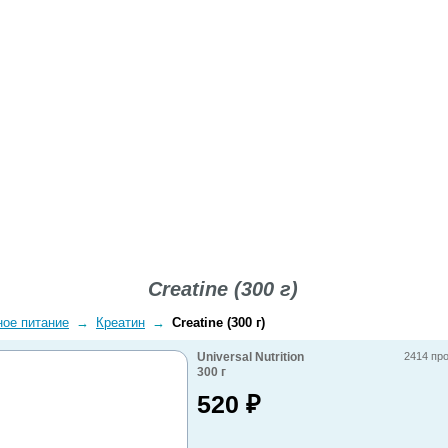
ВОПРОСЫ-ОТВЕТЫ
О КОМПАНИИ
ДОСТАВКА
Creatine (300 г)
ное питание
→
Креатин
→
Creatine (300 г)
Universal Nutrition
2414 пр
300
г
520
₽