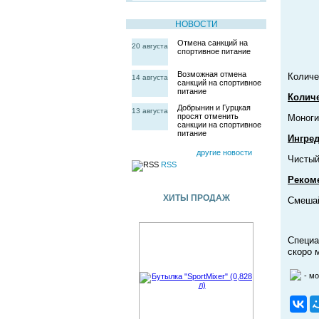
НОВОСТИ
Отмена санкций на
20 августа
спортивное питание
Возможная отмена
Количе
14 августа
санкций на спортивное
питание
Количе
Добрынин и Гурцкая
13 августа
просят отменить
Моноги
санкции на спортивное
питание
Ингре
другие новости
Чистый
RSS
Реком
ХИТЫ ПРОДАЖ
Смешай
Специа
скоро 
- м