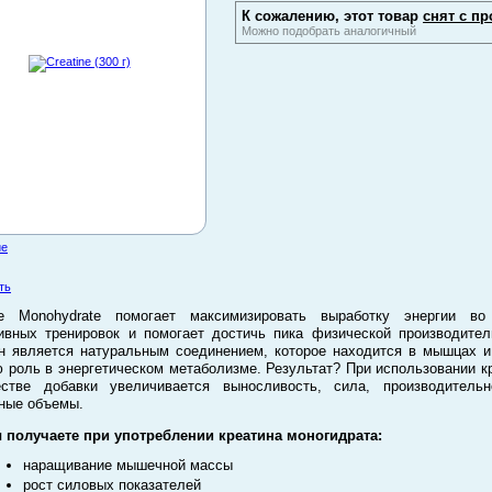
К сожалению, этот товар
снят с пр
Можно подобрать аналогичный
ие
ть
ine Monohydrate помогает максимизировать выработку энергии во
ивных тренировок и помогает достичь пика физической производител
н является натуральным соединением, которое находится в мышцах и
 роль в энергетическом метаболизме. Результат? При использовании к
естве добавки увеличивается выносливость, сила, производительн
ные объемы.
 получаете при употреблении креатина моногидрата:
наращивание мышечной массы
рост силовых показателей