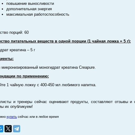
повышение выносливости
дополнительная энергия
максимальная работоспособность
ство порций: 60
ство питательных веществ в одной порции (1 чайная ложка = 5 г):
драт креатина – 5 г
диенты:
 микронизированный моногидрат креатина Creapure.
ендации по применению:
те 1 чайную ложку с 400-450 мл любимого напитка.
листы и тренеры сейчас оценивают продукты, составляют отзывы и 
мы их опубликуем!
ожно
купить
сейчас или в любое время