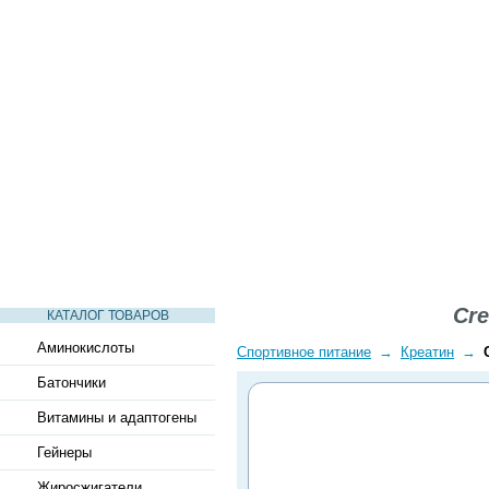
СТАТЬИ
ВИДЕО
СЛОВАРЬ
ВОПРОСЫ-ОТВЕТЫ
Cre
КАТАЛОГ ТОВАРОВ
Аминокислоты
Спортивное питание
→
Креатин
→
Батончики
Витамины и адаптогены
Гейнеры
Жиросжигатели