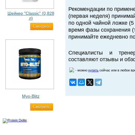
Рекомендации по примене
Шейкер "Classic" (0,828
(первая неделя) принимай
л)
по одной чайной ложке (5 
Cмотреть
500 ₽
время фазы сохранения (т
принимайте ежедневно по
Специалисты и трене
составляют отзывы и обзо
- можно
купить
сейчас или в любое в
Myo-Blitz
Cмотреть
1 990 ₽