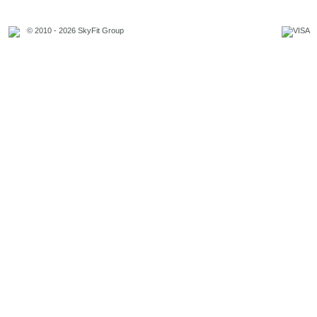
© 2010 - 2026 SkyFit Group
Официальное уведомление
Связаться с владельцем