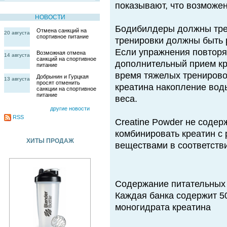
показывают, что возможен
НОВОСТИ
Бодибилдеры должны трен
Отмена санкций на
20 августа
спортивное питание
тренировки должны быть
Если упражнения повторя
Возможная отмена
14 августа
санкций на спортивное
дополнительный прием кр
питание
время тяжелых тренирово
Добрынин и Гурцкая
13 августа
просят отменить
креатина накопление вод
санкции на спортивное
питание
веса.
другие новости
RSS
Creatine Powder не содер
комбинировать креатин с
ХИТЫ ПРОДАЖ
веществами в соответстви
Содержание питательных
Каждая банка содержит 5
моногидрата креатина