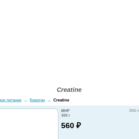
ВОПРОСЫ-ОТВЕТЫ
О КОМПАНИИ
ДОСТАВКА
Creatine
ное питание
→
Креатин
→
Creatine
MHP
2501 
300
г
560
₽