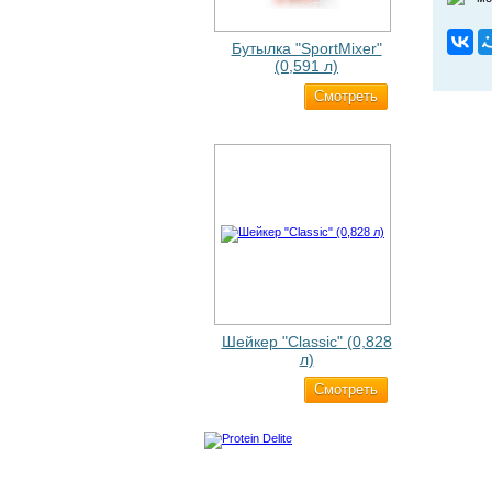
Бутылка "SportMixer"
(0,591 л)
Cмотреть
663 ₽
Шейкер "Classic" (0,828
л)
Cмотреть
500 ₽