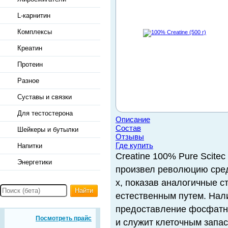
L-карнитин
Комплексы
Креатин
Протеин
Разное
Суставы и связки
Для тестостерона
Описание
Состав
Шейкеры и бутылки
Отзывы
Где купить
Напитки
Creatine 100% Pure Scitec
Энергетики
произвел революцию сред
х, показав аналогичные с
Найти
естественным путем. Нали
предоставление фосфатн
Посмотреть прайс
и служит клеточным запа