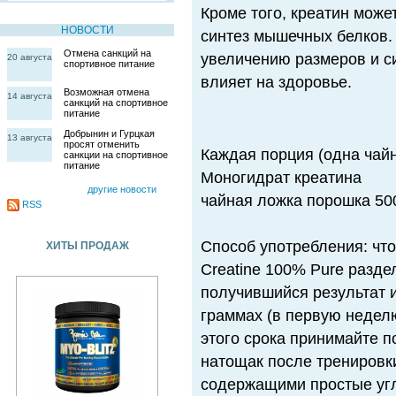
Кроме того, креатин може
НОВОСТИ
синтез мышечных белков. 
Отмена санкций на
увеличению размеров и с
20 августа
спортивное питание
влияет на здоровье.
Возможная отмена
14 августа
санкций на спортивное
питание
Добрынин и Гурцкая
13 августа
просят отменить
Каждая порция (одна чайн
санкции на спортивное
питание
Моногидрат креатина
другие новости
чайная ложка порошка 5
RSS
Способ употребления: чт
ХИТЫ ПРОДАЖ
Creatine 100% Pure разде
получившийся результат 
граммах (в первую недел
этого срока принимайте п
натощак после тренировк
содержащими простые уг