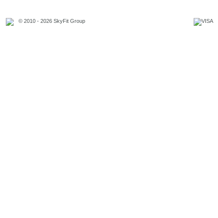
© 2010 - 2026 SkyFit Group
Официальное уведомление
Связаться с владельцем