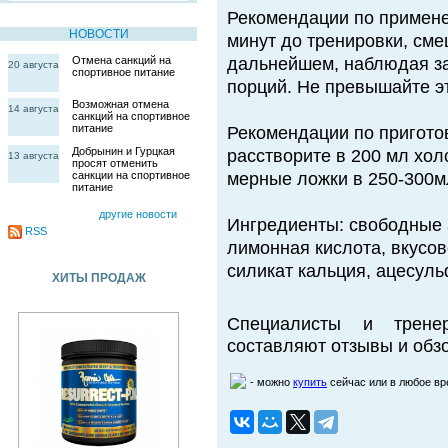
Рекомендации по применен
НОВОСТИ
минут до тренировки, сме
Отмена санкций на
дальнейшем, наблюдая за
20 августа
спортивное питание
порций. Не превышайте эт
Возможная отмена
14 августа
санкций на спортивное
питание
Рекомендации по пригото
Добрынин и Гурцкая
расстворите в 200 мл хо
13 августа
просят отменить
санкции на спортивное
мерные ложки в 250-300м
питание
другие новости
Ингредиенты: свободные 
RSS
лимонная кислота, вкусов
силикат кальция, ацесуль
ХИТЫ ПРОДАЖ
Специалисты и трене
составляют отзывы и обзо
- можно
купить
сейчас или в любое в