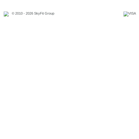
© 2010 - 2026 SkyFit Group
Официальное уведомление
Связаться с владельцем