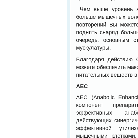
Чем выше уровень А
больше мышечных воло
повторений Вы может
поднять снаряд больше
очередь, основным с
мускулатуры.
Благодаря действию C
можете обеспечить мак
питательных веществ в
AEC
AEC (Anabolic Enhanc
компонент препара
эффективных анаб
действующих синергич
эффективной утилиз
мышечными клетками.