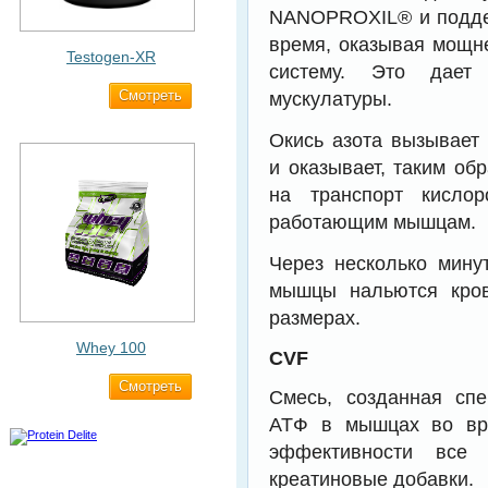
NANOPROXIL® и поддер
время, оказывая мощн
Testogen-XR
систему. Это дает
Cмотреть
2 750 ₽
мускулатуры.
Окись азота вызывает
и оказывает, таким об
на транспорт кисло
работающим мышцам.
Через несколько мину
мышцы нальются кров
размерах.
Whey 100
CVF
Cмотреть
3 200 ₽
Смесь, созданная сп
ATФ в мышцах во вре
эффективности все 
креатиновые добавки.