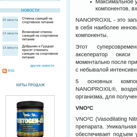
Максимальное у
компонентов, в
НОВОСТИ
Отмена санкций на
NANOPROXIL - это зап
20 августа
спортивное питание
в себя наиболее иннов
Возможная отмена
14 августа
компоненты.
санкций на спортивное
питание
Этот суперсовреме
Добрынин и Гурцкая
13 августа
просят отменить
акселератор окиси
санкции на спортивное
питание
моментально после при
другие новости
с небывалой интенсивн
RSS
5 основных компо
ХИТЫ ПРОДАЖ
NANOPROXIL®, воздей
организма, для получен
VNO²C
VNO²C (Vasodilating Ni
препарата. Уникальна
обеспечивает подъем 