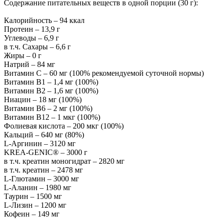
Содержание питательных веществ в одной порции (30 г):
Калорийность – 94 ккал
Протеин – 13,9 г
Углеводы – 6,9 г
в т.ч. Сахары – 6,6 г
Жиры – 0 г
Натрий – 84 мг
Витамин С – 60 мг (100% рекомендуемой суточной нормы)
Витамин В1 – 1,4 мг (100%)
Витамин В2 – 1,6 мг (100%)
Ниацин – 18 мг (100%)
Витамин В6 – 2 мг (100%)
Витамин В12 – 1 мкг (100%)
Фолиевая кислота – 200 мкг (100%)
Кальций – 640 мг (80%)
L-Аргинин – 3120 мг
KREA-GENIC® – 3000 г
в т.ч. креатин моногидрат – 2820 мг
в т.ч. креатин – 2478 мг
L-Глютамин – 3000 мг
L-Аланин – 1980 мг
Таурин – 1500 мг
L-Лизин – 1200 мг
Кофеин – 149 мг