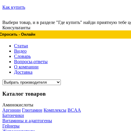
Как купить
Выбери товар, и в разделе "Где купить" найди приятную тебе ц
Консультанты
Спросить - Онлайн
Статьи
Видео
Словарь
Вопросы-ответы
О компании
Доставка
Каталог товаров
Аминокислоты
Аргинин
Глютамин
Комплексы
BCAA
Батончики
Витамины и адаптогены
Гейнеры