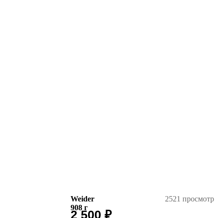
Weider
2521 просмотр
908
г
2 500
₽