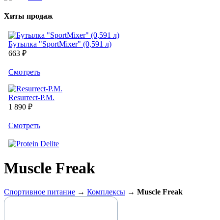
Хиты продаж
Бутылка "SportMixer" (0,591 л)
663 ₽
Cмотреть
Resurrect-P.M.
1 890 ₽
Cмотреть
Muscle Freak
Спортивное питание
→
Комплексы
→
Muscle Freak