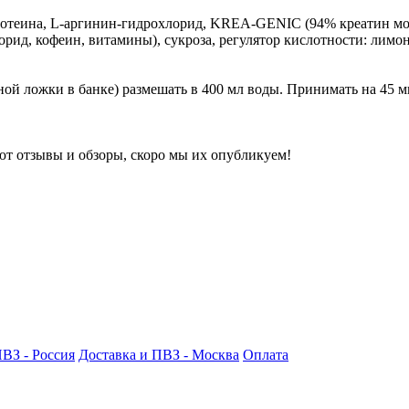
еина, L-аргинин-гидрохлорид, KREA-GENIC (94% креатин моног
рид, кофеин, витамины), сукроза, регулятор кислотности: лимон
й ложки в банке) размешать в 400 мл воды. Принимать на 45 ми
ют отзывы и обзоры, скоро мы их опубликуем!
ПВЗ - Россия
Доставка и ПВЗ - Москва
Оплата