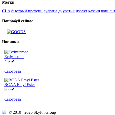
Метки
CLA
быстрый протеин
гуарана
диуретик
изолят
казеин
концен
Попробуй сейчас
Новинки
Ecdysterone
493 ₽
Cмотреть
BCAA Ethyl Ester
960 ₽
Cмотреть
© 2010 - 2026 SkyFit Group