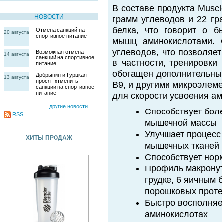
В составе продукта Muscl
НОВОСТИ
грамм углеводов и 22 гр
белка, что говорит о 
Отмена санкций на
20 августа
спортивное питание
мышц аминокислотами. 
углеводов, что позволяе
Возможная отмена
14 августа
санкций на спортивное
в частности, тренировки 
питание
обогащен дополнительным
Добрынин и Гурцкая
13 августа
просят отменить
B9, и другими микроэлем
санкции на спортивное
питание
для скорости усвоения ам
другие новости
Способствует бол
RSS
мышечной массы
Улучшает процесс
ХИТЫ ПРОДАЖ
мышечных тканей
Способствует нор
Профиль макронут
грудке, 6 яичным
порошковых прот
Быстро восполняе
аминокислотах