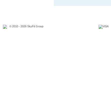
© 2010 - 2026 SkyFit Group
Официальное уведомление
Связаться с владельцем