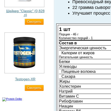
Превосходный вк
22 грамма сыворот
Шейкер "Classic" (0,828
Улучшает процесс
л)
Cмотреть
500 ₽
1 шт
Порция - 46 г
Количество порций - 1
Состав в
Энергетическая ценность
Калории от жиров
Питательная ценность
Белки
Углеводы
Пищевые волокна
Сахара
Testogen-XR
Жиры
Холестерин
Cмотреть
2 750 ₽
Натрий
Витамин С
Рибофлавин
Ниацин