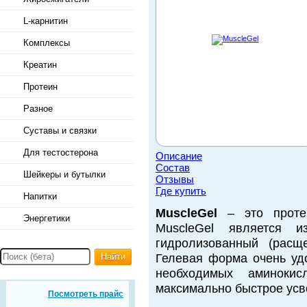
L-карнитин
Комплексы
Креатин
Протеин
Разное
Суставы и связки
Для тестостерона
Описание
Состав
Шейкеры и бутылки
Отзывы
Где купить
Напитки
MuscleGel
– это протеи
Энергетики
MuscleGel является из
гидролизованный (расщ
Найти
Гелевая форма очень удо
необходимых аминоки
максимально быстрое усв
Посмотреть прайс