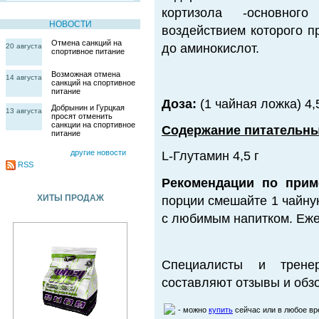
кортизола -основного
НОВОСТИ
воздействием которого 
Отмена санкций на
до аминокислот.
20 августа
спортивное питание
Возможная отмена
14 августа
санкций на спортивное
питание
Доза:
(1 чайная ложка) 4,5
Добрынин и Гурцкая
13 августа
просят отменить
санкции на спортивное
Содержание питательны
питание
другие новости
L-Глутамин 4,5 г
RSS
Рекомендации по прим
ХИТЫ ПРОДАЖ
порции смешайте 1 чайн
с любимым напитком. Еже
Специалисты и трене
составляют отзывы и обзо
- можно
купить
сейчас или в любое в