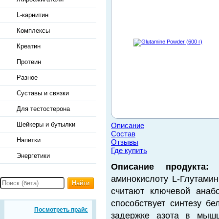
L-карнитин
Комплексы
Креатин
Протеин
Разное
Суставы и связки
Для тестостерона
Шейкеры и бутылки
Описание
Состав
Напитки
Отзывы
Где купить
Энергетики
Описание продукта:
G
аминокислоту L-Глутамин
Найти
считают ключевой анабо
способствует синтезу бе
Посмотреть прайс
задержке азота в мышц