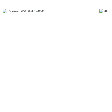
© 2010 - 2026 SkyFit Group
Официальное уведомление
Связаться с владельцем