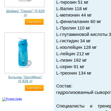
L-тирозин 51 мг
L-Валин 118 мг
Шейкер "Classic" (0,828
L-метионин 44 мг
л)
L-фенилаланин 60 мг
Cмотреть
500 ₽
L-Пролин 110 мг
L-глутаминовой кислоты 3
L-гистидин 34 мг
L-изолейцин 128 мг
L-лейцин 212 мг
L-лизин 192 мг
L-серин 91 мг
L-треонин 134 мг
Бутылка "SportMixer"
(0,828 л)
Состав:
Cмотреть
829 ₽
гидролизованный сыворот
Специалисты и трене