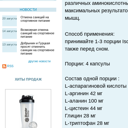
различных аминокислотны
НОВОСТИ
максимальных результатов
мышц.
Отмена санкций на
20 августа
спортивное питание
Возможная отмена
14 августа
Способ применения:
санкций на спортивное
питание
принимайте 1-3 порции Iso
Добрынин и Гурцкая
13 августа
просят отменить
также перед сном.
санкции на спортивное
питание
другие новости
Порции: 4 капсулы
RSS
Состав одной порции :
ХИТЫ ПРОДАЖ
L-аспарагиновой кислоты 
L-аргинин 42 мг
L-аланин 100 мг
L-цистеин 44 мг
Глицин 28 мг
L-триптофан 28 мг