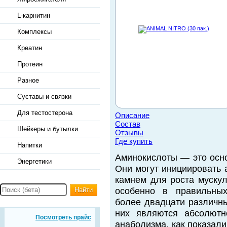
L-карнитин
Комплексы
Креатин
Протеин
Разное
Суставы и связки
Для тестостерона
Описание
Состав
Шейкеры и бутылки
Отзывы
Где купить
Напитки
Аминокислоты — это осно
Энергетики
Они могут инициировать 
камнем для роста мускул
Найти
особенно в правильных
более двадцати различны
них являются абсолютн
Посмотреть прайс
анаболизма, как показал