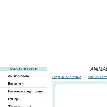
СТАТЬИ
ВИДЕО
СЛОВАРЬ
ВОПРОСЫ-ОТВЕТЫ
ANIMAL
КАТАЛОГ ТОВАРОВ
Аминокислоты
Спортивное питание
→
Аминокисло
Батончики
Витамины и адаптогены
Гейнеры
Жиросжигатели