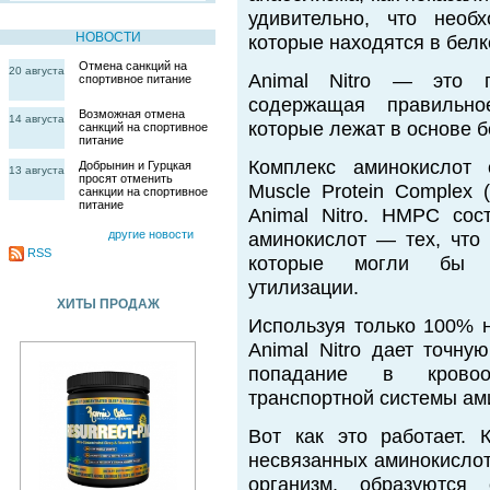
удивительно, что необ
НОВОСТИ
которые находятся в белк
Отмена санкций на
20 августа
Animal Nitro — это п
спортивное питание
содержащая правильно
Возможная отмена
14 августа
которые лежат в основе б
санкций на спортивное
питание
Комплекс аминокислот 
Добрынин и Гурцкая
13 августа
просят отменить
Muscle Protein Complex 
санкции на спортивное
питание
Animal Nitro. HMPC сос
другие новости
аминокислот — тех, что 
RSS
которые могли бы во
утилизации.
ХИТЫ ПРОДАЖ
Используя только 100% 
Animal Nitro дает точну
попадание в кровоо
транспортной системы ам
Вот как это работает. 
несвязанных аминокислот
организм, образуются