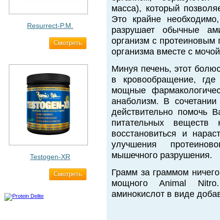
масса), который позволя
Это крайне необходимо,
Resurrect-P.M.
разрушает обычные ами
организм с протеиновым 
Cмотреть
1 890 ₽
организма вместе с мочой
Минуя печень, этот болю
в кровообращение, где
мощные фармакологичес
анаболизм. В сочетании 
действительно помочь В
питательных веществ
восстановиться и нара
улучшения протеинов
мышечного разрушения.
Testogen-XR
Грамм за граммом ничего
Cмотреть
2 750 ₽
мощного Animal Nitr
аминокислот в виде добав