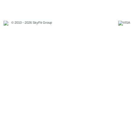
© 2010 - 2026 SkyFit Group
Официальное уведомление
Связаться с владельцем