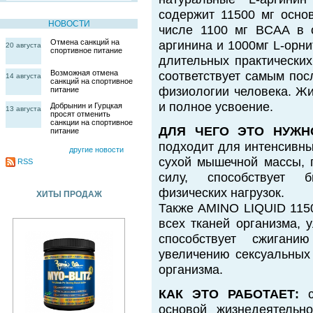
содержит 11500 мг осно
НОВОСТИ
числе 1100 мг BCAA в 
Отмена санкций на
аргинина и 1000мг L-орни
20 августа
спортивное питание
длительных практических
Возможная отмена
соответствует самым по
14 августа
санкций на спортивное
физиологии человека. Ж
питание
и полное усвоение.
Добрынин и Гурцкая
13 августа
просят отменить
санкции на спортивное
ДЛЯ ЧЕГО ЭТО НУЖН
питание
подходит для интенсивны
другие новости
сухой мышечной массы, 
RSS
силу, способствует 
физических нагрузок.
ХИТЫ ПРОДАЖ
Также AMINO LIQUID 1150
всех тканей организма, 
способствует сжигани
увеличению сексуальных 
организма.
КАК ЭТО РАБОТАЕТ:
с
основой жизнедеятельно