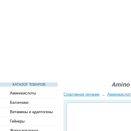
СТАТЬИ
ВИДЕО
СЛОВАРЬ
ВОПРОСЫ-ОТВЕТЫ
Amino 
КАТАЛОГ ТОВАРОВ
Аминокислоты
Спортивное питание
→
Аминокисло
Батончики
Витамины и адаптогены
Гейнеры
Жиросжигатели