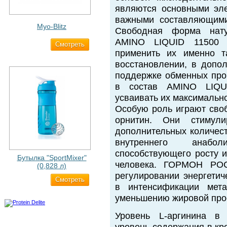
являются основными эле
важными составляющими
Myo-Blitz
Свободная форма нату
AMINO LIQUID 11500 п
Cмотреть
1 990 ₽
применить их именно т
восстановлении, в допол
поддержке обменных про
в состав AMINO LIQUI
усваивать их максимальн
Особую роль играют своб
орнитин. Они стимули
дополнительных количес
внутреннего анабол
способствующего росту 
Бутылка "SportMixer"
человека. ГОРМОН РОС
(0,828 л)
регулировании энергетич
Cмотреть
829 ₽
в интенсификации мета
уменьшению жировой прос
Уровень L-аргинина в 