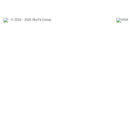
© 2010 - 2026 SkyFit Group
Официальное уведомление
Связаться с владельцем