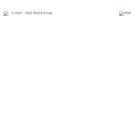
© 2010 - 2026 SkyFit Group
Официальное уведомление
Связаться с владельцем