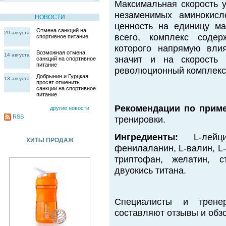
Максимальная скорость у
незаменимых аминокисл
НОВОСТИ
ценность на единицу м
Отмена санкций на
20 августа
всего, комплекс содер
спортивное питание
которого напрямую влия
Возможная отмена
14 августа
значит и на скорость 
санкций на спортивное
питание
революционный комплекс 
Добрынин и Гурцкая
13 августа
просят отменить
санкции на спортивное
питание
Рекомендации по прим
другие новости
RSS
тренировки.
Ингредиенты:
L-лейци
ХИТЫ ПРОДАЖ
фенилаланин, L-валин, L-
триптофан, желатин, с
двуокись титана.
Специалисты и трене
составляют отзывы и обзо