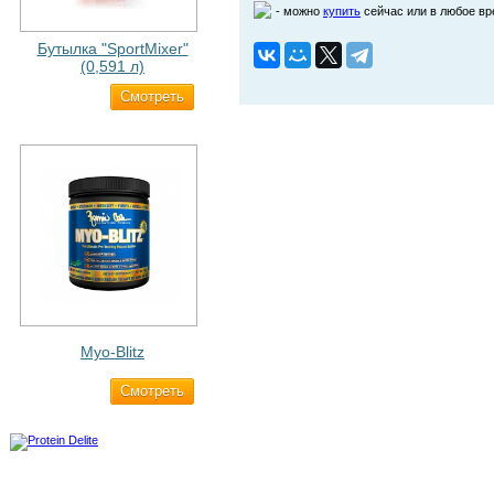
- можно
купить
сейчас или в любое в
Бутылка "SportMixer"
(0,591 л)
Cмотреть
663 ₽
Myo-Blitz
Cмотреть
1 990 ₽