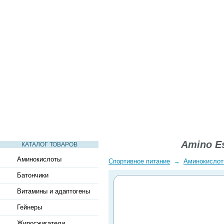
СТАТЬИ
ВИДЕО
СЛОВАРЬ
ВОПРОСЫ-ОТВЕТЫ
Amino Es
КАТАЛОГ ТОВАРОВ
Аминокислоты
Спортивное питание
→
Аминокисло
Батончики
Витамины и адаптогены
Гейнеры
Жиросжигатели