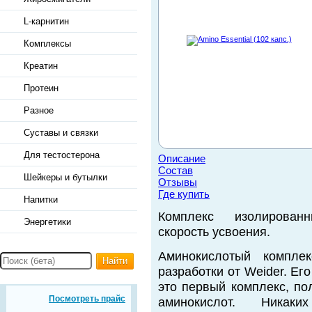
L-карнитин
Комплексы
Креатин
Протеин
Разное
Суставы и связки
Для тестостерона
Описание
Состав
Шейкеры и бутылки
Отзывы
Где купить
Напитки
Комплекс изолирован
Энергетики
скорость усвоения.
Аминокислотый комплек
Найти
разработки от Weider. Ег
это первый комплекс, по
Посмотреть прайс
аминокислот. Никак