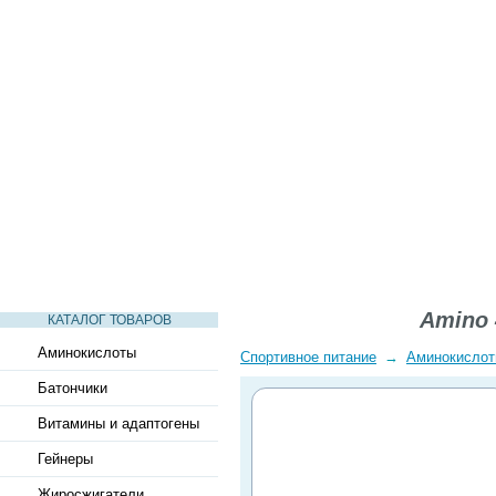
СТАТЬИ
ВИДЕО
СЛОВАРЬ
ВОПРОСЫ-ОТВЕТЫ
Amino 
КАТАЛОГ ТОВАРОВ
Аминокислоты
Спортивное питание
→
Аминокисло
Батончики
Витамины и адаптогены
Гейнеры
Жиросжигатели