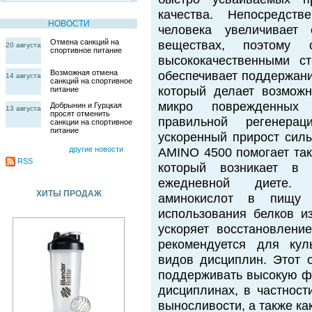
качества. Непосредств
НОВОСТИ
человека увеличивает 
Отмена санкций на
веществах, поэтому
20 августа
спортивное питание
высококачественными с
Возможная отмена
обеспечивает поддержани
14 августа
санкций на спортивное
который делает возмож
питание
микро поврежденных
Добрынин и Гурцкая
13 августа
просят отменить
правильной регенера
санкции на спортивное
питание
ускоренный прирост сил
другие новости
AMINO 4500 помогает так
RSS
который возникает в 
ежедневной диете. С
ХИТЫ ПРОДАЖ
аминокислот в пищу 
использования белков из
ускоряет восстановлени
рекомендуется для кул
видов дисциплин. Этот о
поддерживать высокую фо
дисциплинах, в частнос
выносливости, а также ка