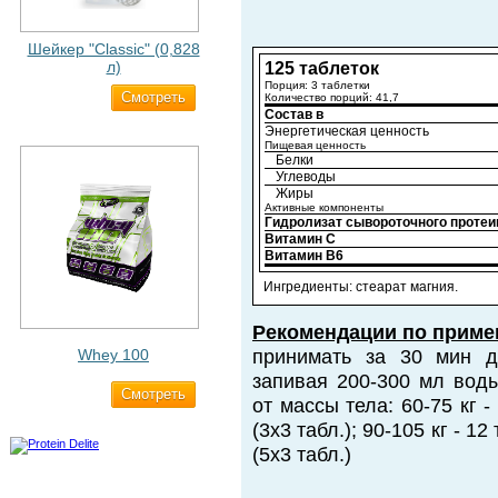
Шейкер "Classic" (0,828
л)
125 таблеток
Порция: 3 таблетки
Cмотреть
500 ₽
Количество порций: 41,7
Состав в
Энергетическая ценность
Пищевая ценность
Белки
Углеводы
Жиры
Активные компоненты
Гидролизат сывороточного протеи
Витамин C
Витамин B6
Ингредиенты: стеарат магния.
Рекомендации по приме
Whey 100
принимать за 30 мин д
запивая 200-300 мл воды
Cмотреть
3 200 ₽
от массы тела: 60-75 кг - 
(3х3 табл.); 90-105 кг - 12 
(5х3 табл.)