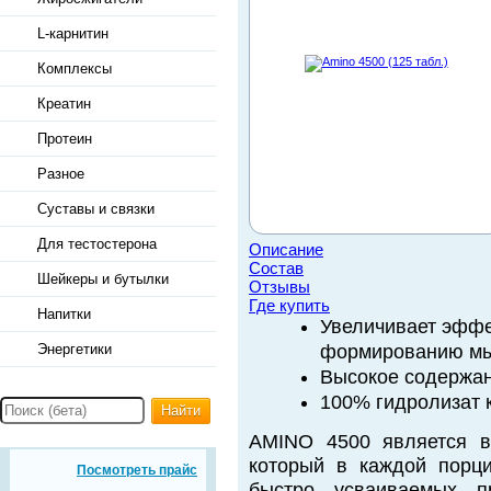
L-карнитин
Комплексы
Креатин
Протеин
Разное
Суставы и связки
Для тестостерона
Описание
Состав
Шейкеры и бутылки
Отзывы
Где купить
Напитки
Увеличивает эффе
Энергетики
формированию мы
Высокое содержан
100% гидролизат 
Найти
AMINO 4500 является в
который в каждой порци
Посмотреть прайс
быстро усваиваемых пр