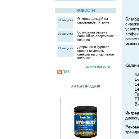
НОВОСТИ
Отмена санкций на
Благо
20 августа
спортивное питание
снабже
усвои
Возможная отмена
эффек
14 августа
санкций на спортивное
развет
питание
мышцы 
Добрынин и Гурцкая
13 августа
просят отменить
санкции на спортивное
питание
Количе
другие новости
RSS
Ка
L-
L-
ХИТЫ ПРОДАЖ
L-
Тр
PT
Ви
Ингре
диокси
Реком
тренир