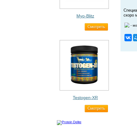
Специа
скоро 
Myo-Blitz
- м
Cмотреть
1 990 ₽
Testogen-XR
Cмотреть
2 750 ₽