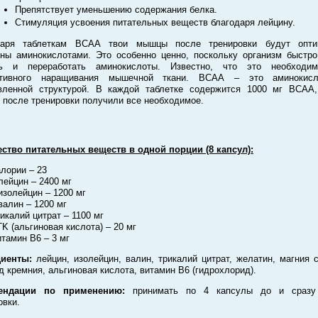
Препятствует уменьшению содержания белка.
Стимуляция усвоения питательных веществ благодаря лейцину.
даря таблеткам ВСАА твои мышцы после тренировки будут опти
ны аминокислотами. Это особенно ценно, поскольку организм быстр
ть и переработать аминокислоты. Известно, что это необходи
тивного наращивания мышечной ткани. ВСАА – это аминокис
вленной структурой. В каждой таблетке содержится 1000 мг ВСАА
после тренировки получили все необходимое.
ство питательных веществ в одной порции (8 капсул):
лории – 23
лейцин – 2400 мг
изолейцин – 1200 мг
валин – 1200 мг
икалий цитрат – 1100 мг
K (альгиновая кислота) – 20 мг
тамин В6 – 3 мг
диенты:
лейцин, изолейцин, валин, трикалий цитрат, желатин, магния с
д кремния, альгиновая кислота, витамин В6 (гидрохлорид).
ендации по применению:
принимать по 4 капсулы до и сразу
овки.