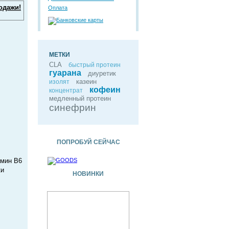
одажи!
Оплата
МЕТКИ
CLA
быстрый протеин
гуарана
диуретик
казеин
изолят
кофеин
концентрат
медленный протеин
синефрин
ПОПРОБУЙ СЕЙЧАС
амин В6
ки
НОВИНКИ