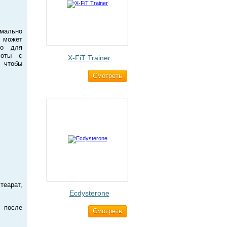
мально
о может
мо для
лоты с
X-FiT Trainer
, чтобы
Cмотреть
1 690 ₽
теарат,
Ecdysterone
 после
Cмотреть
493 ₽