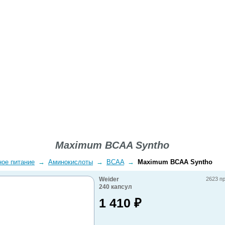
ВОПРОСЫ-ОТВЕТЫ
О КОМПАНИИ
ДОСТАВКА
Maximum BCAA Syntho
ное питание
→
Аминокислоты
→
BCAA
→
Maximum BCAA Syntho
Weider
2623 п
240
капсул
1 410
₽