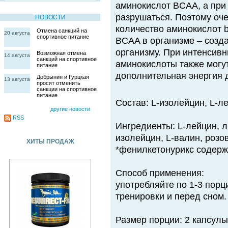
аминокислот BCAA, а при
разрушаться. Поэтому оч
НОВОСТИ
количество аминокислот 
Отмена санкций на
20 августа
спортивное питание
ВCAA в организме – созд
организму. При интенсивн
Возможная отмена
14 августа
санкций на спортивное
аминокислоты также могу
питание
дополнительная энергия
Добрынин и Гурцкая
13 августа
просят отменить
санкции на спортивное
питание
Состав: L-изолейцин, L-ле
другие новости
RSS
Ингредиенты: L-лейцин, л
изолейцин, L-валин, розо
ХИТЫ ПРОДАЖ
*фенилкетонурикс содер
Способ применения:
употребляйте по 1-3 порц
тренировки и перед сном.
Размер порции: 2 капсулы