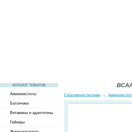
СТАТЬИ
ВИДЕО
СЛОВАРЬ
ВОПРОСЫ-ОТВЕТЫ
BCAA 
КАТАЛОГ ТОВАРОВ
Аминокислоты
Спортивное питание
→
Аминокисло
Батончики
Витамины и адаптогены
Гейнеры
Жиросжигатели