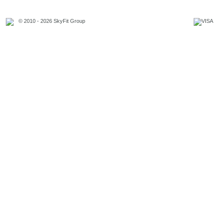
© 2010 - 2026 SkyFit Group
Официальное уведомление
Связаться с владельцем