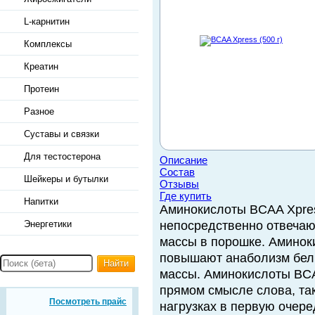
L-карнитин
Комплексы
Креатин
Протеин
Разное
Суставы и связки
Для тестостерона
Описание
Состав
Шейкеры и бутылки
Отзывы
Где купить
Напитки
Аминокислоты BCAA Xpress
Энергетики
непосредственно отвечаю
массы в порошке. Амино
повышают анаболизм белк
Найти
массы. Аминокислоты BC
прямом смысле слова, та
Посмотреть прайс
нагрузках в первую очере