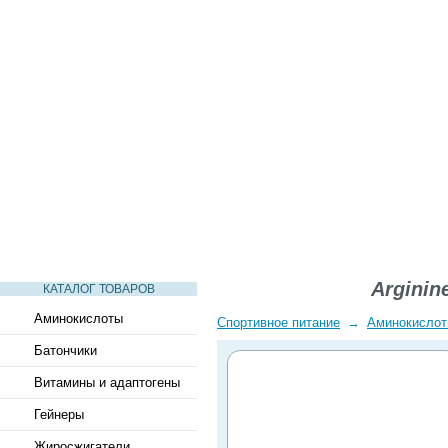
СТАТЬИ
ВИДЕО
СЛОВАРЬ
ВОПРОСЫ-ОТВЕТЫ
Arginin
КАТАЛОГ ТОВАРОВ
Аминокислоты
Спортивное питание
→
Аминокисло
Батончики
Витамины и адаптогены
Гейнеры
Жиросжигатели