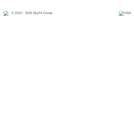
© 2010 - 2026 SkyFit Group
Официальное уведомление
Связаться с владельцем