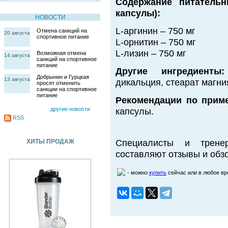
Содержание питатель
капсулы):
НОВОСТИ
L-аргинин – 750 мг
Отмена санкций на
20 августа
спортивное питание
L-орнитин – 750 мг
L-лизин – 750 мг
Возможная отмена
14 августа
санкций на спортивное
питание
Другие ингредиенты:
Добрынин и Гурцкая
13 августа
дикальция, стеарат магни
просят отменить
санкции на спортивное
питание
Рекомендации по прим
другие новости
капсулы.
RSS
ХИТЫ ПРОДАЖ
Специалисты и трене
составляют отзывы и обзо
- можно
купить
сейчас или в любое в