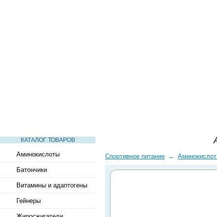
СТАТЬИ
ВИДЕО
СЛОВАРЬ
ВОПРОСЫ-ОТВЕТЫ
КАТАЛОГ ТОВАРОВ
Аминокислоты
Спортивное питание
→
Аминокисло
Батончики
Витамины и адаптогены
Гейнеры
Жиросжигатели