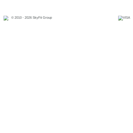
© 2010 - 2026 SkyFit Group
Официальное уведомление
Связаться с владельцем