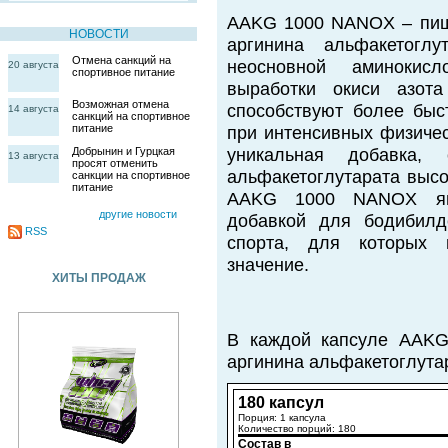
AAKG 1000 NANOX – пищ
НОВОСТИ
аргинина альфакетоглу
Отмена санкций на
неосновной аминокис
20 августа
спортивное питание
выработки окиси азот
Возможная отмена
способствуют более быс
14 августа
санкций на спортивное
питание
при интенсивных физиче
Добрынин и Гурцкая
уникальная добавка,
13 августа
просят отменить
альфакетоглутарата высо
санкции на спортивное
питание
AAKG 1000 NANOX явл
другие новости
добавкой для бодибилд
RSS
спорта, для которых
значение.
ХИТЫ ПРОДАЖ
В каждой капсуле AAKG
аргинина альфакетоглута
180 капсул
Порция: 1 капсула
Количество порций: 180
Состав в