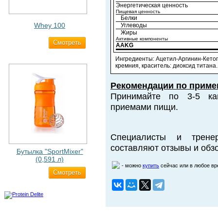
Энергетическая ценность
Пищевая ценность
Белки
Whey 100
Углеводы
Жиры
Активные компоненты
Cмотреть
3 200 ₽
AAKG
Ингредиенты: Ацетил-Аргинин-Кетогл
кремния, краситель: диоксид титана.
Рекомендации по приме
Принимайте по 3-5 ка
приемами пищи.
Специалисты и трене
составляют отзывы и обзо
Бутылка "SportMixer"
(0,591 л)
- можно
купить
сейчас или в любое в
Cмотреть
663 ₽