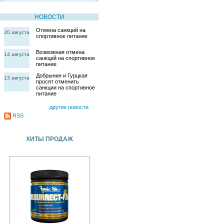
НОВОСТИ
Отмена санкций на
20 августа
спортивное питание
Возможная отмена
14 августа
санкций на спортивное
питание
Добрынин и Гурцкая
13 августа
просят отменить
санкции на спортивное
питание
другие новости
RSS
ХИТЫ ПРОДАЖ