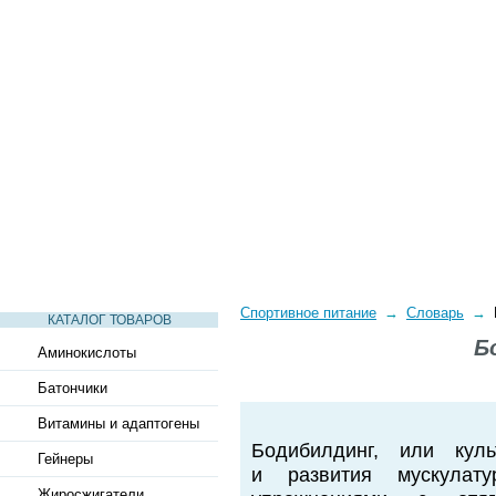
СТАТЬИ
ВИДЕО
СЛОВАРЬ
ВОПРОСЫ-ОТВЕТЫ
Спортивное питание
→
Словарь
→
КАТАЛОГ ТОВАРОВ
Б
Аминокислоты
Батончики
Витамины и адаптогены
Бодибилдинг, или кул
Гейнеры
и развития мускулат
Жиросжигатели