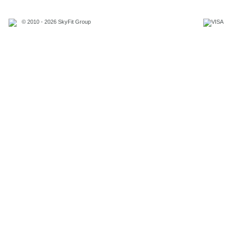
© 2010 - 2026 SkyFit Group
Официальное уведомление
Связаться с владельцем